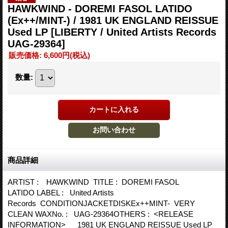
HAWKWIND - DOREMI FASOL LATIDO
(Ex++/MINT-) / 1981 UK ENGLAND REISSUE
Used LP
[LIBERTY / United Artists Records
‎UAG-29364]
販売価格
:
6,600円
(税込)
数量
:
商品詳細
ARTIST : HAWKWIND TITLE : DOREMI FASOL
LATIDO LABEL : United Artists
Records CONDITIONJACKETDISKEx++MINT- VERY
CLEAN WAXNo. : UAG-29364OTHERS : <RELEASE
INFORMATION> 1981 UK ENGLAND REISSUE Used LP