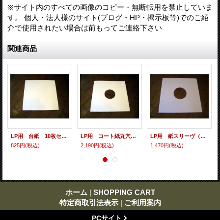
※サイト内のすべての画像のコピー・無断転用を禁止していま
す。 個人・法人様のサイト(ブログ・HP・掲示板等)でのご紹
介で使用されたい場合は前もってご連絡下さい
関連商品
LP用 台紙 10枚セット
LP用 コート紙丸穴ジャケ 10枚セット
LP用 紙スリーヴ（レギュラー 四角の角） 10枚セット
825円
(税込)
2,190円
(税込)
1,470円
(税込)
ホーム
|
SHOPPING CART
特定商取引法表示
|
ご利用案内
PCサイト