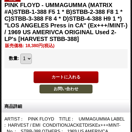
PINK FLOYD - UMMAGUMMA (MATRIX
#A)STBB-1-388 F5 1 * B)STBB-2-388 F8 1 *
C)STBB-3-388 F8 4 * D)STBB-4-388 H9 1 *)
"LOS ANGELES Press in CA" (Ex+++/MINT-)
/ 1969 US AMERIVCA ORIGINAL Used 2-
LP's
[HARVEST STBB-388]
販売価格
:
18,380円
(税込)
数量
:
商品詳細
ARTIST : PINK FLOYD TITLE : UMMAGUMMA LABEL
: HARVEST / EMI CONDITIONJACKETDISKEx+++MINT-
No. : STBB-388 OTHERS : 1969 US AMERIVCA