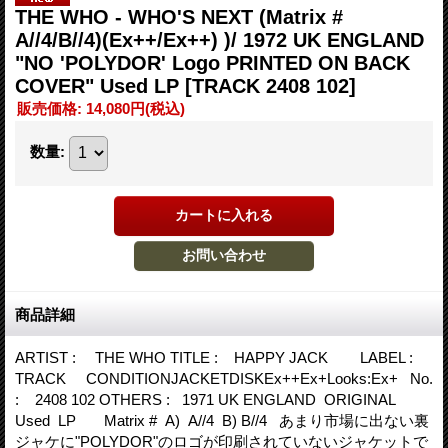
THE WHO - WHO'S NEXT (Matrix #
A//4/B//4)(Ex++/Ex++) )/ 1972 UK ENGLAND
"NO 'POLYDOR' Logo PRINTED ON BACK
COVER" Used LP
[TRACK 2408 102]
販売価格
:
14,080円
(税込)
数量
:
商品詳細
ARTIST : THE WHO TITLE : HAPPY JACK LABEL :
TRACK CONDITIONJACKETDISKEx++Ex+Looks:Ex+ No.
: 2408 102 OTHERS : 1971 UK ENGLAND ORIGINAL
Used LP Matrix # A) A//4 B) B//4 あまり市場に出ない裏
ジャケに"POLYDOR"のロゴが印刷されていないジャケットで