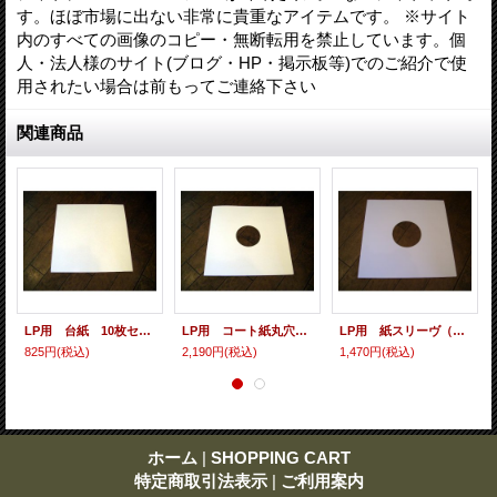
す。ほぼ市場に出ない非常に貴重なアイテムです。 ※サイト
内のすべての画像のコピー・無断転用を禁止しています。個
人・法人様のサイト(ブログ・HP・掲示板等)でのご紹介で使
用されたい場合は前もってご連絡下さい
関連商品
LP用 台紙 10枚セット
LP用 コート紙丸穴ジャケ 10枚セット
LP用 紙スリーヴ（レギュラー 四角の角） 10枚セット
825円
(税込)
2,190円
(税込)
1,470円
(税込)
ホーム
|
SHOPPING CART
特定商取引法表示
|
ご利用案内