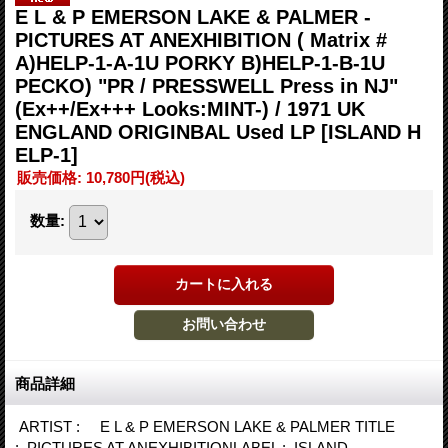
E L & P EMERSON LAKE & PALMER -
PICTURES AT ANEXHIBITION ( Matrix #
A)HELP-1-A-1U PORKY B)HELP-1-B-1U
PECKO) "PR / PRESSWELL Press in NJ"
(Ex++/Ex+++ Looks:MINT-) / 1971 UK
ENGLAND ORIGINBAL Used LP
[ISLAND H
ELP-1]
販売価格
:
10,780円
(税込)
数量
:
商品詳細
ARTIST : E L & P EMERSON LAKE & PALMER TITLE
: PICTURES AT ANEXHIBITIONLABEL : ISLAND