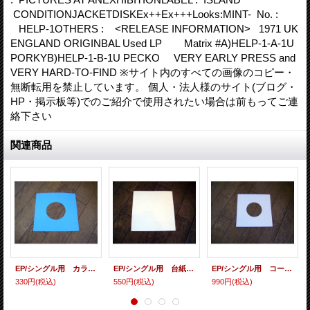
CONDITIONJACKETDISKEx++Ex+++Looks:MINT- No. :
HELP-1OTHERS : <RELEASE INFORMATION> 1971 UK
ENGLAND ORIGINBAL Used LP Matrix #A)HELP-1-A-1U
PORKYB)HELP-1-B-1U PECKO VERY EARLY PRESS and
VERY HARD-TO-FIND ※サイト内のすべての画像のコピー・
無断転用を禁止しています。 個人・法人様のサイト(ブログ・
HP・掲示板等)でのご紹介で使用されたい場合は前もってご連
絡下さい
関連商品
EP/シングル用 カラースリーヴ（全4色） 5枚セット
EP/シングル用 台紙 10枚セット
EP/シングル用 コート紙丸穴ジャケ 白 10 copies set / １０枚セット
330円
(税込)
550円
(税込)
990円
(税込)