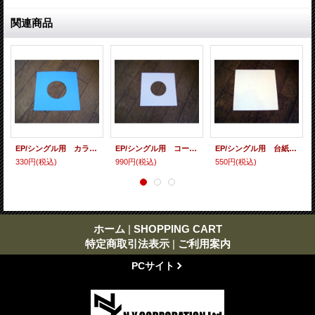
関連商品
EP/シングル用 カラースリーヴ（全4色） 5枚セット
EP/シングル用 コート紙丸穴ジャケ 白 10 copies set / １０枚セット
EP/シングル用 台紙 10枚セット
330円
(税込)
990円
(税込)
550円
(税込)
ホーム
|
SHOPPING CART
特定商取引法表示
|
ご利用案内
PCサイト