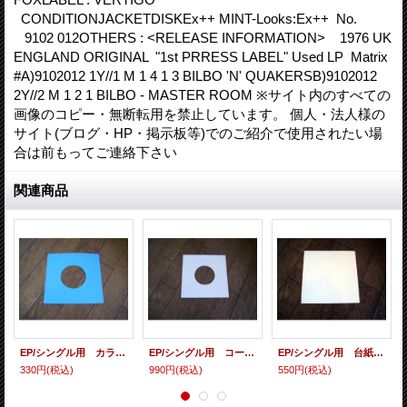
CONDITIONJACKETDISKEx++ MINT-Looks:Ex++ No.
9102 012OTHERS : <RELEASE INFORMATION> 1976 UK
ENGLAND ORIGINAL "1st PRRESS LABEL" Used LP Matrix
#A)9102012 1Y//1 M 1 4 1 3 BILBO 'N' QUAKERSB)9102012
2Y//2 M 1 2 1 BILBO - MASTER ROOM ※サイト内のすべての
画像のコピー・無断転用を禁止しています。 個人・法人様の
サイト(ブログ・HP・掲示板等)でのご紹介で使用されたい場
合は前もってご連絡下さい
関連商品
EP/シングル用 カラースリーヴ（全4色） 5枚セット
EP/シングル用 コート紙丸穴ジャケ 白 10 copies set / １０枚セット
EP/シングル用 台紙 10枚セット
330円
(税込)
990円
(税込)
550円
(税込)