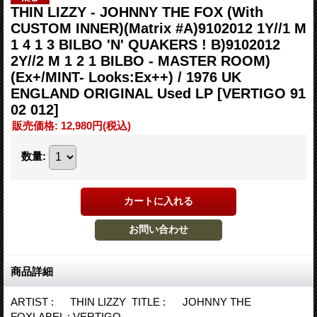
THIN LIZZY - JOHNNY THE FOX (With
CUSTOM INNER)(Matrix #A)9102012 1Y//1 M
1 4 1 3 BILBO 'N' QUAKERS ! B)9102012
2Y//2 M 1 2 1 BILBO - MASTER ROOM)
(Ex+/MINT- Looks:Ex++) / 1976 UK
ENGLAND ORIGINAL Used LP
[VERTIGO 91
02 012]
販売価格
:
12,980円
(税込)
数量
:
商品詳細
ARTIST : THIN LIZZY TITLE : JOHNNY THE
FOXLABEL : VERTIGO