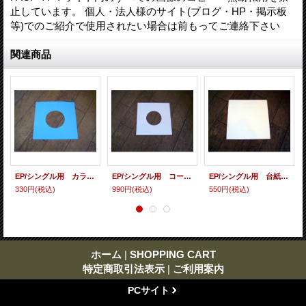
止しています。 個人・法人様のサイト(ブログ・HP・掲示板
等)でのご紹介で使用されたい場合は前もってご連絡下さい
関連商品
EP/シングル用 カラースリーヴ（全4色） 5枚セット
EP/シングル用 コート紙丸穴ジャケ 白 10 copies set / １０枚セット
EP/シングル用 台紙 10枚セット
330円
(税込)
990円
(税込)
550円
(税込)
ホーム
|
SHOPPING CART
特定商取引法表示
|
ご利用案内
PCサイト