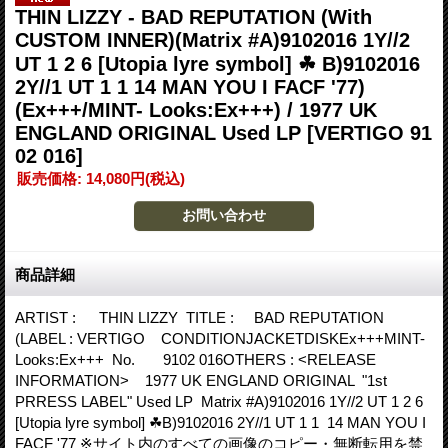
THIN LIZZY - BAD REPUTATION (With
CUSTOM INNER)(Matrix #A)9102016 1Y//2
UT 1 2 6 [Utopia lyre symbol] ☘ B)9102016
2Y//1 UT 1 1 14 MAN YOU I FACF '77)
(Ex+++/MINT- Looks:Ex+++) / 1977 UK
ENGLAND ORIGINAL Used LP
[VERTIGO 91
02 016]
販売価格
:
14,080円
(税込)
商品詳細
ARTIST : THIN LIZZY TITLE : BAD REPUTATION
(LABEL : VERTIGO CONDITIONJACKETDISKEx+++MINT-
Looks:Ex+++ No. 9102 016OTHERS : <RELEASE
INFORMATION> 1977 UK ENGLAND ORIGINAL "1st
PRRESS LABEL" Used LP Matrix #A)9102016 1Y//2 UT 1 2 6
[Utopia lyre symbol] ☘B)9102016 2Y//1 UT 1 1 14 MAN YOU I
FACF '77 ※サイト内のすべての画像のコピー・無断転用を禁