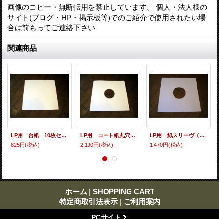
画像のコピー・無断転用を禁止しています。 個人・法人様の
サイト(ブログ・HP・掲示板等)でのご紹介で使用されたい場
合は前もってご連絡下さい
関連商品
LP用 台紙 10枚セット
LP用 コート紙丸穴ジャケ 10枚セット
LP用 紙スリーヴ（レギュラー 四角の角） 10枚セット
825円
(税込)
2,190円
(税込)
1,470円
(税込)
ホーム
|
SHOPPING CART
特定商取引法表示
|
ご利用案内
PCサイト