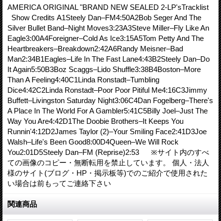
AMERICA ORIGINAL "BRAND NEW SEALED 2-LP'sTracklist
Show Credits A1Steely Dan–FM4:50A2Bob Seger And The
Silver Bullet Band–Night Moves3:23A3Steve Miller–Fly Like An
Eagle3:00A4Foreigner–Cold As Ice3:15A5Tom Petty And The
Heartbreakers–Breakdown2:42A6Randy Meisner–Bad
Man2:34B1Eagles–Life In The Fast Lane4:43B2Steely Dan–Do
It Again5:50B3Boz Scaggs–Lido Shuffle3:38B4Boston–More
Than A Feeling4:40C1Linda Ronstadt–Tumbling
Dice4:42C2Linda Ronstadt–Poor Poor Pitiful Me4:16C3Jimmy
Buffett–Livingston Saturday Night3:06C4Dan Fogelberg–There's
A Place In The World For A Gambler5:41C5Billy Joel–Just The
Way You Are4:42D1The Doobie Brothers–It Keeps You
Runnin'4:12D2James Taylor (2)–Your Smiling Face2:41D3Joe
Walsh–Life's Been Good8:00D4Queen–We Will Rock
You2:01D5Steely Dan–FM (Reprise)2:53 ※サイト内のすべ
ての画像のコピー・無断転用を禁止しています。 個人・法人
様のサイト(ブログ・HP・掲示板等)でのご紹介で使用された
い場合は前もってご連絡下さい
関連商品