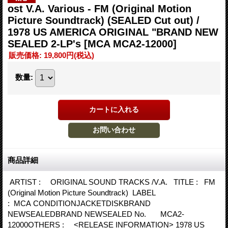
ost V.A. Various - FM (Original Motion
Picture Soundtrack) (SEALED Cut out) /
1978 US AMERICA ORIGINAL "BRAND NEW
SEALED 2-LP's
[MCA MCA2-12000]
販売価格
:
19,800円
(税込)
数量
:
商品詳細
ARTIST : ORIGINAL SOUND TRACKS /V.A. TITLE : FM
(Original Motion Picture Soundtrack) LABEL
: MCA CONDITIONJACKETDISKBRAND
NEWSEALEDBRAND NEWSEALED No. MCA2-
12000OTHERS : <RELEASE INFORMATION> 1978 US