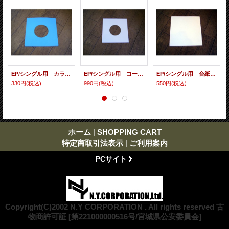
EP/シングル用 カラースリーヴ（全4色） 5枚セット
EP/シングル用 コート紙丸穴ジャケ 白 10 copies set / １０枚セット
EP/シングル用 台紙 10枚セット
330円
(税込)
990円
(税込)
550円
(税込)
ホーム
|
SHOPPING CART
特定商取引法表示
|
ご利用案内
PCサイト
Copyright(C)2002 N.Y CORPORATION . All rights reserved 古
物商許可証 [第221000000516号/宮城県公安委員会]