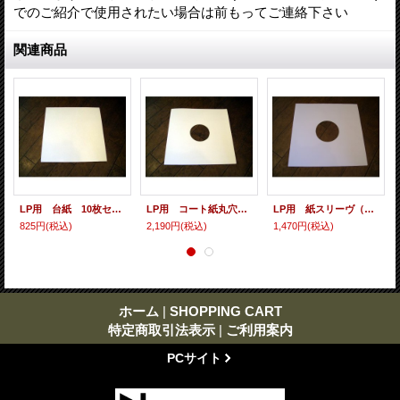
でのご紹介で使用されたい場合は前もってご連絡下さい
関連商品
LP用 台紙 10枚セット
LP用 コート紙丸穴ジャケ 10枚セット
LP用 紙スリーヴ（レギュラー 四角の角） 10枚セット
825円
(税込)
2,190円
(税込)
1,470円
(税込)
ホーム
|
SHOPPING CART
特定商取引法表示
|
ご利用案内
PCサイト