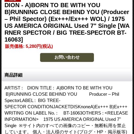
DION - A)BORN TO BE WITH YOU
B)RUNNING CLOSE BEHIND YOU (Producer
– Phil Spector) (Ex+++/Ex+++ WOL) / 1975
US AMERICA ORIGINAL Used 7" Single
[WA
RNER SPECTOR / BIG TREE-SPECTOR BT-
16063]
販売価格
:
5,280円
(税込)
商品詳細
ARTIST : DION TITLE : A)BORN TO BE WITH YOU
B)RUNNING CLOSE BEHIND YOU Producer – Phil
SpectorLABEL : BIG TREE-
SPECTOR CONDITIONJACKETDISKnoneA)Ex+++ B)Ex+++
WRITING ON LABEL No. : BT-16063OTHERS : <RELEASE
INFORMATION> 1975 US AMERICA ORIGINAL Used 7"
Single ※サイト内のすべての画像のコピー・無断転用を禁止
しています。 個人・法人様のサイト(ブログ・HP・掲示板等)