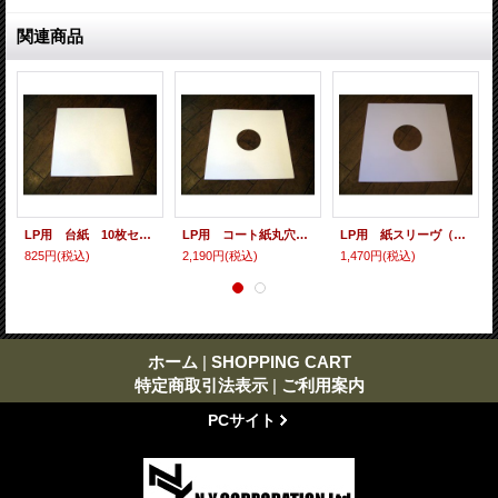
関連商品
LP用 台紙 10枚セット
LP用 コート紙丸穴ジャケ 10枚セット
LP用 紙スリーヴ（レギュラー 四角の角） 10枚セット
825円
(税込)
2,190円
(税込)
1,470円
(税込)
ホーム
|
SHOPPING CART
特定商取引法表示
|
ご利用案内
PCサイト