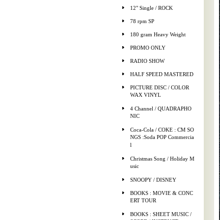
12" Single / ROCK
78 rpm SP
180 gram Heavy Weight
PROMO ONLY
RADIO SHOW
HALF SPEED MASTERED
PICTURE DISC / COLOR
WAX VINYL
4 Channel / QUADRAPHO
NIC
Coca-Cola / COKE : CM SO
NGS :Soda POP Commercia
l
Christmas Song / Holiday M
usic
SNOOPY / DISNEY
BOOKS : MOVIE & CONC
ERT TOUR
BOOKS : SHEET MUSIC /