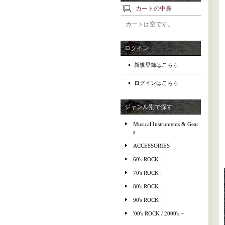
カートの中身
カートは空です。
ログイン
新規登録はこちら
ログインはこちら
ジャンル別で探す
Musical Instruments & Gear
s
ACCESSORIES
60's ROCK :
70's ROCK :
80's ROCK :
90's ROCK :
'00's ROCK / 2000's ~