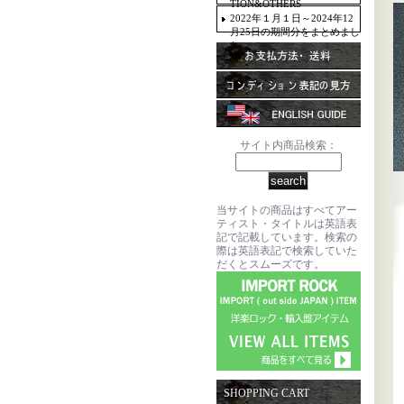
TION&OTHERS
2022年１月１日～2024年12
月25日の期間分をまとめまし
た。
サイト内商品検索：
当サイトの商品はすべてアー
ティスト・タイトルは英語表
記で記載しています。検索の
際は英語表記で検索していた
だくとスムーズです。
SHOPPING CART