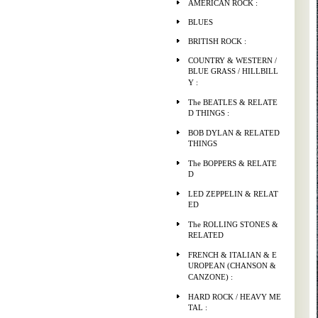
AMERICAN ROCK :
BLUES
BRITISH ROCK :
COUNTRY & WESTERN /
BLUE GRASS / HILLBILL
Y :
The BEATLES & RELATE
D THINGS :
BOB DYLAN & RELATED
THINGS
The BOPPERS & RELATE
D
LED ZEPPELIN & RELAT
ED
The ROLLING STONES &
RELATED
FRENCH & ITALIAN & E
UROPEAN (CHANSON &
CANZONE) :
HARD ROCK / HEAVY ME
TAL :