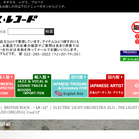
ル、ネオロカ、レゲエ、ブルース
をお探しの方は下のメニューボタンからどうぞ。
検索
:
｜ BRITISH ROCK : >
｜
ELECTRIC LIGHT ORCHESTRA :ELO - THE LIGHT S
LP / 12"
ND ORIGINAL Used LP
品詳細