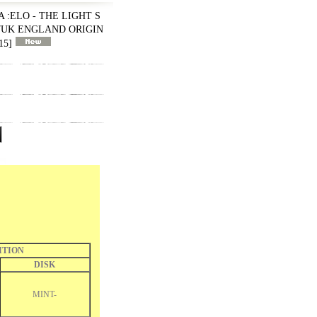
 :ELO - THE LIGHT S
977UK ENGLAND ORIGIN
15
]
ITION
DISK
MINT-