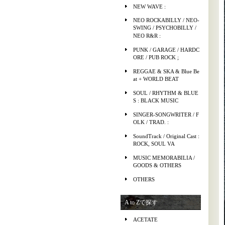
NEW WAVE :
NEO ROCKABILLY / NEO-
SWING / PSYCHOBILLY /
NEO R&R :
PUNK / GARAGE / HARDC
ORE / PUB ROCK ;
REGGAE & SKA & Blue Be
at + WORLD BEAT
SOUL / RHYTHM & BLUE
S : BLACK MUSIC
SINGER-SONGWRITER / F
OLK / TRAD. :
SoundTrack / Original Cast :
ROCK, SOUL VA
MUSIC MEMORABILIA /
GOODS & OTHERS
OTHERS
A to Zで探す
ACETATE