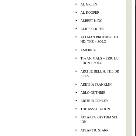
AL GREEN
AL KOOPER
ALBERT KING
ALICE COOPER
ALLMAN BROTHERS BA
ND, THE + SOLO
AMERICA
The ANIMALS + ERIC BU
RDON + SOLO
ARCHIE BELL & THE DR
ELLS
ARETHA FRANKLIN
ARLO GUTHRIE
ARTHUR CONLEY
THE ASSOCIATION
ATLANTA RHYTHM SECT
ION
ATLANTIC STARR