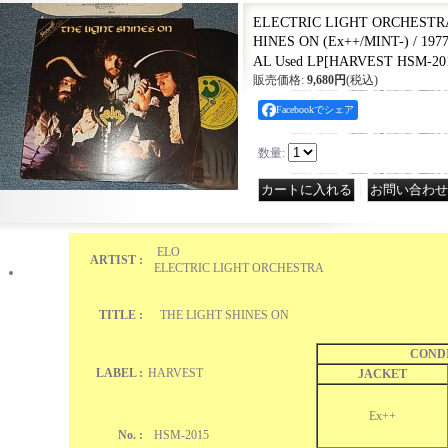
ELECTRIC LIGHT ORCHESTRA
HINES ON (Ex++/MINT-) / 1
AL Used LP
[
HARVEST HSM-20
販売価格
:
9,680円
(税込)
Facebookでシェア
数量
:
｜
ELO
ARTIST :
ELECTRIC LIGHT ORCHESTRA
TITLE :
THE LIGHT SHINES ON
COND
LABEL :
HARVEST
JACKET
Ex++
No. :
HSM-2015