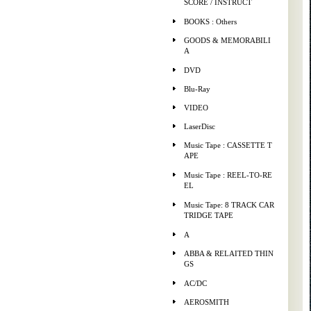
SCORE / INSTRUCT
BOOKS : Others
GOODS & MEMORABILI
A
DVD
Blu-Ray
VIDEO
LaserDisc
Music Tape : CASSETTE T
APE
Music Tape : REEL-TO-RE
EL
Music Tape: 8 TRACK CAR
TRIDGE TAPE
A
ABBA & RELAITED THIN
GS
AC/DC
AEROSMITH