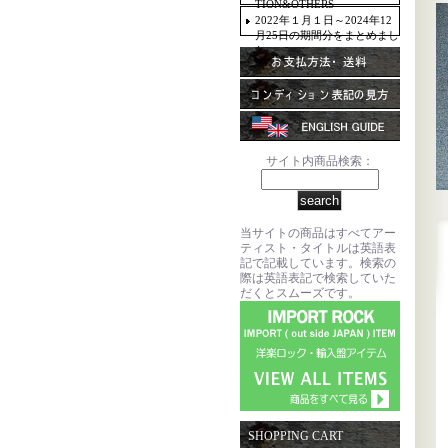
TION&OTHERS
2022年１月１日～2024年12
月25日の期間分をまとめまし
た。
サイト内商品検索：
当サイトの商品はすべてアー
ティスト・タイトルは英語表
記で記載しています。検索の
際は英語表記で検索していた
だくとスムーズです。
SHOPPING CART