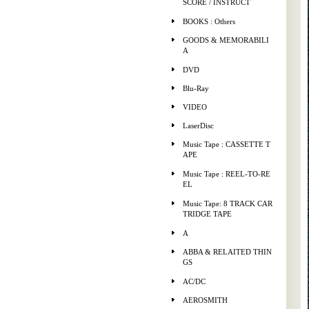
SCORE / INSTRUCT
BOOKS : Others
GOODS & MEMORABILI
A
DVD
Blu-Ray
VIDEO
LaserDisc
Music Tape : CASSETTE T
APE
Music Tape : REEL-TO-RE
EL
Music Tape: 8 TRACK CAR
TRIDGE TAPE
A
ABBA & RELAITED THIN
GS
AC/DC
AEROSMITH