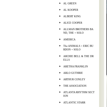
AL GREEN
AL KOOPER
ALBERT KING
ALICE COOPER
ALLMAN BROTHERS BA
ND, THE + SOLO
AMERICA
The ANIMALS + ERIC BU
RDON + SOLO
ARCHIE BELL & THE DR
ELLS
ARETHA FRANKLIN
ARLO GUTHRIE
ARTHUR CONLEY
THE ASSOCIATION
ATLANTA RHYTHM SECT
ION
ATLANTIC STARR