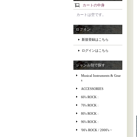
カートの中身
カートは空です。
ログイン
新規登録はこちら
ログインはこちら
ジャンル別で探す
Musical Instruments & Gear
s
ACCESSORIES
60's ROCK :
70's ROCK :
80's ROCK :
90's ROCK :
'00's ROCK / 2000's ~