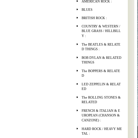
AMERICAN ROCK :
BLUES
BRITISH ROCK :
COUNTRY & WESTERN /
BLUE GRASS / HILLBILL
Y :
The BEATLES & RELATE
D THINGS :
BOB DYLAN & RELATED
THINGS
The BOPPERS & RELATE
D
LED ZEPPELIN & RELAT
ED
The ROLLING STONES &
RELATED
FRENCH & ITALIAN & E
UROPEAN (CHANSON &
CANZONE) :
HARD ROCK / HEAVY ME
TAL :