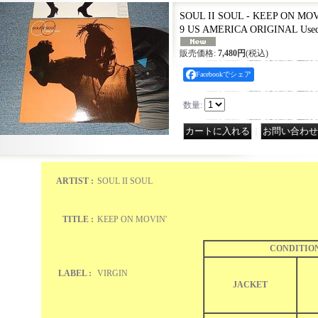
SOUL II SOUL - KEEP ON MOVI
9 US AMERICA ORIGINAL Use
販売価格
:
7,480円
(税込)
Facebookでシェア
数量
:
｜
ARTIST :
SOUL II SOUL
TITLE :
KEEP ON MOVIN'
CONDITIO
LABEL :
VIRGIN
JACKET