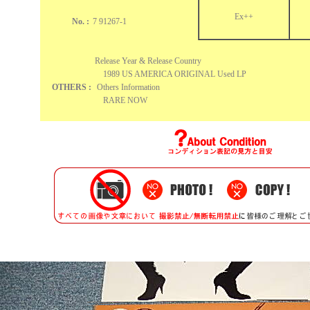
Ex++
No. :
7 91267-1
Release Year & Release Country
1989 US AMERICA ORIGINAL Used LP
OTHERS :
Others Information
RARE NOW