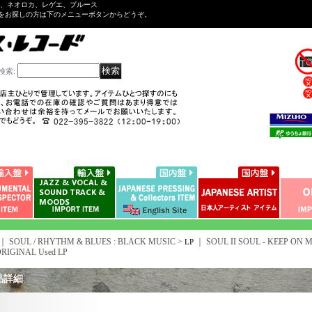
ル、ネオロカ、レゲエ、ブルース
をお探しの方は下のメニューボタンからどうぞ。
検索
:
｜ SOUL / RHYTHM & BLUES : BLACK MUSIC >
｜
SOUL II SOUL - KEEP ON M
LP
ORIGINAL Used LP
品詳細