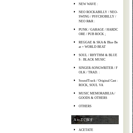
NEW WAVE :
NEO ROCKABILLY / NEO-
SWING / PSYCHOBILLY /
NEO R&R :
PUNK / GARAGE / HARDC
ORE / PUB ROCK ;
REGGAE & SKA & Blue Be
at + WORLD BEAT
SOUL / RHYTHM & BLUE
S : BLACK MUSIC
SINGER-SONGWRITER / F
OLK / TRAD. :
SoundTrack / Original Cast :
ROCK, SOUL VA
MUSIC MEMORABILIA /
GOODS & OTHERS
OTHERS
A to Zで探す
ACETATE