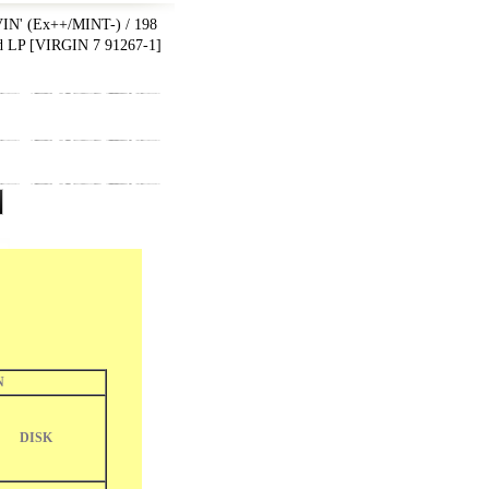
N' (Ex++/MINT-) / 198
d LP
[
VIRGIN 7 91267-1
]
N
DISK