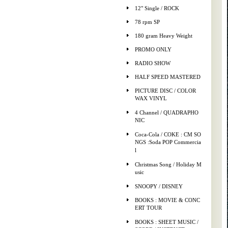
12" Single / ROCK
78 rpm SP
180 gram Heavy Weight
PROMO ONLY
RADIO SHOW
HALF SPEED MASTERED
PICTURE DISC / COLOR
WAX VINYL
4 Channel / QUADRAPHO
NIC
Coca-Cola / COKE : CM SO
NGS :Soda POP Commercia
l
Christmas Song / Holiday M
usic
SNOOPY / DISNEY
BOOKS : MOVIE & CONC
ERT TOUR
BOOKS : SHEET MUSIC /