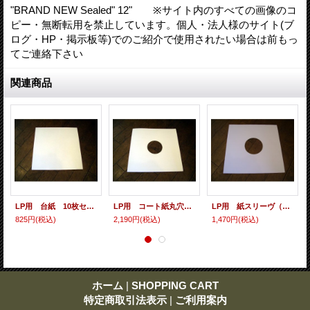
"BRAND NEW Sealed" 12" ※サイト内のすべての画像のコ
ピー・無断転用を禁止しています。個人・法人様のサイト(ブ
ログ・HP・掲示板等)でのご紹介で使用されたい場合は前もっ
てご連絡下さい
関連商品
LP用 台紙 10枚セット
LP用 コート紙丸穴ジャケ 10枚セット
LP用 紙スリーヴ（レギュラー 四角の角） 10枚セット
825円
(税込)
2,190円
(税込)
1,470円
(税込)
ホーム
|
SHOPPING CART
特定商取引法表示
|
ご利用案内