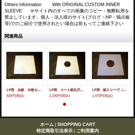
Others Information With ORIGINAL CUSTOM INNER
SLEEVE ※サイト内のすべての画像のコピー・無断転用を
禁止しています。個人・法人様のサイト(ブログ・HP・掲示板
等)でのご紹介で使用されたい場合は前もってご連絡下さい
関連商品
LP用 台紙 10枚セット
LP用 コート紙丸穴ジャケ 10枚セット
LP用 紙スリーヴ（レギュラー 四角の角） 10枚セット
825円
(税込)
2,190円
(税込)
1,470円
(税込)
ホーム
|
SHOPPING CART
特定商取引法表示
|
ご利用案内