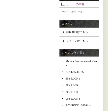
カートの中身
カートは空です。
ログイン
新規登録はこちら
ログインはこちら
ジャンル別で探す
Musical Instruments & Gear
s
ACCESSORIES
60's ROCK :
70's ROCK :
80's ROCK :
90's ROCK :
'00's ROCK / 2000's ~