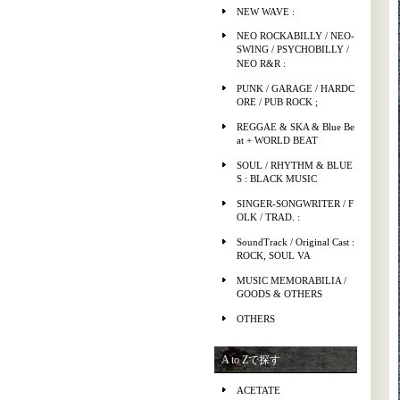
NEW WAVE :
NEO ROCKABILLY / NEO-
SWING / PSYCHOBILLY /
NEO R&R :
PUNK / GARAGE / HARDC
ORE / PUB ROCK ;
REGGAE & SKA & Blue Be
at + WORLD BEAT
SOUL / RHYTHM & BLUE
S : BLACK MUSIC
SINGER-SONGWRITER / F
OLK / TRAD. :
SoundTrack / Original Cast :
ROCK, SOUL VA
MUSIC MEMORABILIA /
GOODS & OTHERS
OTHERS
A to Zで探す
ACETATE