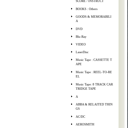
SCORE / INSTRUCT
BOOKS : Others
GOODS & MEMORABILI
A
DVD
Blu-Ray
VIDEO
LaserDisc
Music Tape : CASSETTE T
APE
Music Tape : REEL-TO-RE
EL
Music Tape: 8 TRACK CAR
TRIDGE TAPE
A
ABBA & RELAITED THIN
GS
AC/DC
AEROSMITH