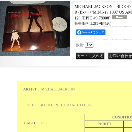
MICHAEL JACKSON - BLOOD
R (Ex+++/MINT-) / 1997 US A
12"
[
EPIC 49 78008
]
販売価格
:
5,280円
(税込)
Facebookでシェア
数量
:
｜
ARTIST :
MICHAEL JACKSON
TITLE :
BLOOD ON THE DANCE FLOOR
CONDITIO
LABEL :
EPIC
JACKET