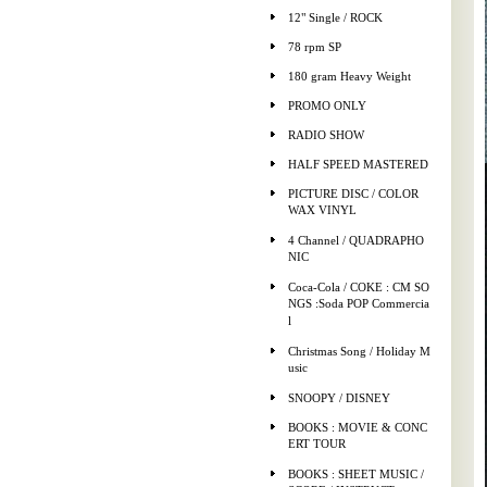
12" Single / ROCK
78 rpm SP
180 gram Heavy Weight
PROMO ONLY
RADIO SHOW
HALF SPEED MASTERED
PICTURE DISC / COLOR
WAX VINYL
4 Channel / QUADRAPHO
NIC
Coca-Cola / COKE : CM SO
NGS :Soda POP Commercia
l
Christmas Song / Holiday M
usic
SNOOPY / DISNEY
BOOKS : MOVIE & CONC
ERT TOUR
BOOKS : SHEET MUSIC /