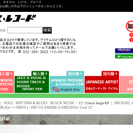
ル、ネオロカ、レゲエ、ブルース
をお探しの方は下のメニューボタンからどうぞ。
検索
:
｜ SOUL / RHYTHM & BLUES : BLACK MUSIC >
｜
MICHAEL 
12" /12inch Single/EP
R (Ex+++/MINT-) / 1997 US AMERICA ORIGINAL Used 12"
品詳細