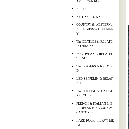
AMERICAN ROCK :
BLUES
BRITISH ROCK :
COUNTRY & WESTERN /
BLUE GRASS / HILLBILL
Y :
The BEATLES & RELATE
D THINGS :
BOB DYLAN & RELATED
THINGS
The BOPPERS & RELATE
D
LED ZEPPELIN & RELAT
ED
The ROLLING STONES &
RELATED
FRENCH & ITALIAN & E
UROPEAN (CHANSON &
CANZONE) :
HARD ROCK / HEAVY ME
TAL :