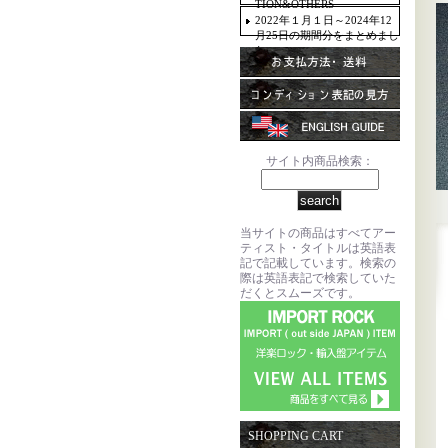
TION&OTHERS
2022年１月１日～2024年12
月25日の期間分をまとめまし
た。
サイト内商品検索：
当サイトの商品はすべてアー
ティスト・タイトルは英語表
記で記載しています。検索の
際は英語表記で検索していた
だくとスムーズです。
SHOPPING CART