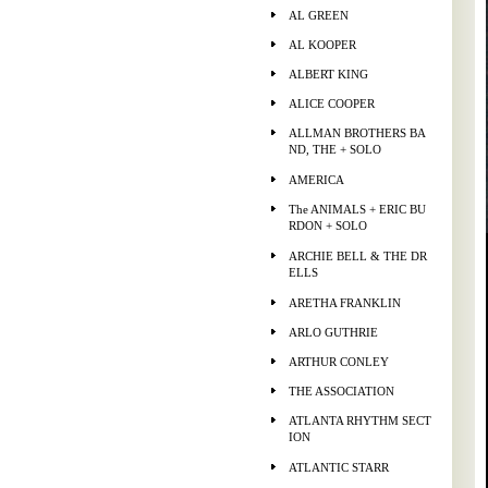
AL GREEN
AL KOOPER
ALBERT KING
ALICE COOPER
ALLMAN BROTHERS BA
ND, THE + SOLO
AMERICA
The ANIMALS + ERIC BU
RDON + SOLO
ARCHIE BELL & THE DR
ELLS
ARETHA FRANKLIN
ARLO GUTHRIE
ARTHUR CONLEY
THE ASSOCIATION
ATLANTA RHYTHM SECT
ION
ATLANTIC STARR