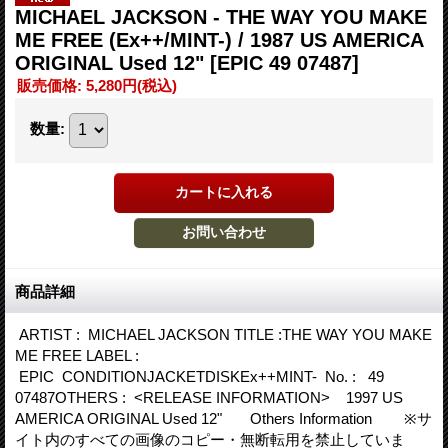
MICHAEL JACKSON - THE WAY YOU MAKE
ME FREE (Ex++/MINT-) / 1987 US AMERICA
ORIGINAL Used 12"
[EPIC 49 07487]
販売価格
:
5,280円
(税込)
数量
:
商品詳細
ARTIST : MICHAEL JACKSON TITLE :THE WAY YOU MAKE
ME FREE LABEL :
EPIC CONDITIONJACKETDISKEx++MINT- No. : 49
07487OTHERS : <RELEASE INFORMATION> 1997 US
AMERICA ORIGINAL Used 12" Others Information ※サ
イト内のすべての画像のコピー・無断転用を禁止していま