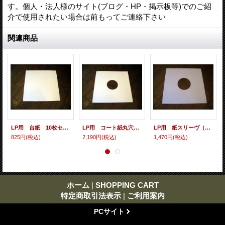
す。個人・法人様のサイト(ブログ・HP・掲示板等)でのご紹
介で使用されたい場合は前もってご連絡下さい
関連商品
LP用 台紙 10枚セット
LP用 コート紙丸穴ジャケ 10枚セット
LP用 紙スリーヴ（レギュラー 四角の角） 10枚セット
825円
(税込)
2,190円
(税込)
1,470円
(税込)
ホーム
|
SHOPPING CART
特定商取引法表示
|
ご利用案内
PCサイト