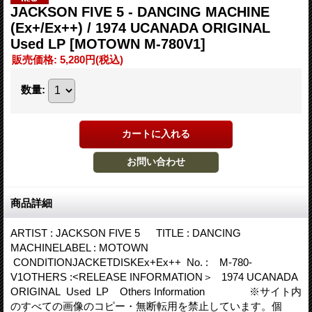
JACKSON FIVE 5 - DANCING MACHINE
(Ex+/Ex++) / 1974 UCANADA ORIGINAL
Used LP
[MOTOWN M-780V1]
販売価格
:
5,280円
(税込)
数量
:
商品詳細
ARTIST : JACKSON FIVE 5 TITLE : DANCING
MACHINELABEL : MOTOWN
CONDITIONJACKETDISKEx+Ex++ No. : M-780-
V1OTHERS :<RELEASE INFORMATION＞ 1974 UCANADA
ORIGINAL Used LP Others Information ※サイト内
のすべての画像のコピー・無断転用を禁止しています。個