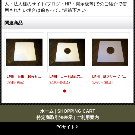
人・法人様のサイト(ブログ・HP・掲示板等)でのご紹介で使
用されたい場合は前もってご連絡下さい
関連商品
LP用 台紙 10枚セット
LP用 コート紙丸穴ジャケ 10枚セット
LP用 紙スリーヴ（レギュラー 四角の角） 10枚セット
825円
(税込)
2,190円
(税込)
1,470円
(税込)
ホーム
|
SHOPPING CART
特定商取引法表示
|
ご利用案内
PCサイト