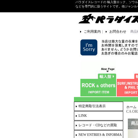
パラダイスレコードの 輸入盤ロック、ソウ
などを専門的に扱うサイトです。他ジャンル
ご利用案内
｜
お問合わせ
商品
特定商取引法表示
ホーム
CA OR
LINK
商
レコード・CDなどの買取
NEW ENTRIES & INFORMA