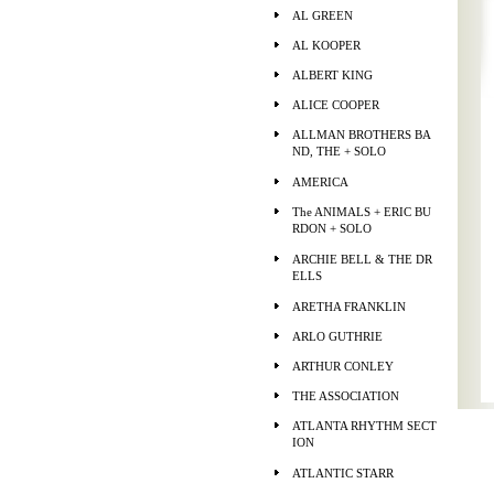
AL GREEN
AL KOOPER
ALBERT KING
ALICE COOPER
ALLMAN BROTHERS BA
ND, THE + SOLO
AMERICA
The ANIMALS + ERIC BU
RDON + SOLO
ARCHIE BELL & THE DR
ELLS
ARETHA FRANKLIN
ARLO GUTHRIE
ARTHUR CONLEY
THE ASSOCIATION
ATLANTA RHYTHM SECT
ION
ATLANTIC STARR