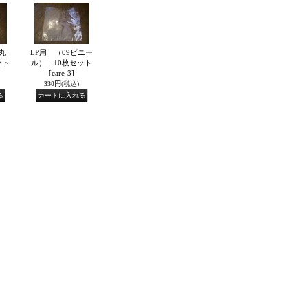
丸
LP用 （09ビニー
ット
ル） 10枚セット
[care-3]
330円
(税込)