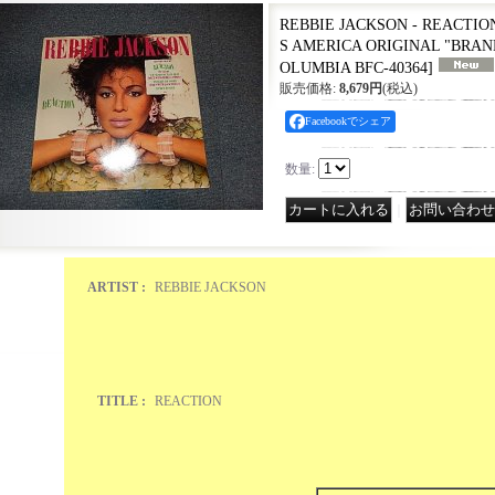
REBBIE JACKSON - REACTION 
S AMERICA ORIGINAL "BRA
OLUMBIA BFC-40364
]
販売価格
:
8,679円
(税込)
Facebookでシェア
数量
:
｜
ARTIST :
REBBIE JACKSON
TITLE :
REACTION