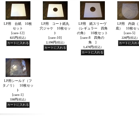
LP用 台紙 10枚
LP用 コート紙丸
LP用 紙スリーヴ
LP用 内袋（
セット
穴ジャケ 10枚セッ
（レギュラー 四角
底） 10枚セ
[care-12]
ト
の角） 10枚セット
[care-5]
[care-10]
[care-8 四角の
825円
(税込)
220円
(税込)
角 ]
2,190円
(税込)
1,470円
(税込)
LP用シールド（フ
タノリ） 10枚セッ
ト
[care-1]
330円
(税込)