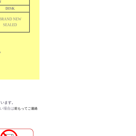
N
DISK
BRAND NEW
SEALED
LP
ています。
たい場合は
前もってご連絡