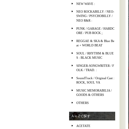
NEW WAVE :
NEO ROCKABILLY / NEO-
SWING / PSYCHOBILLY /
NEO R&R :
PUNK / GARAGE / HARDC
ORE / PUB ROCK ;
REGGAE & SKA & Blue Be
at + WORLD BEAT
SOUL / RHYTHM & BLUE
S : BLACK MUSIC
SINGER-SONGWRITER / F
OLK / TRAD. :
SoundTrack / Original Cast :
ROCK, SOUL VA
MUSIC MEMORABILIA /
GOODS & OTHERS
OTHERS
A to Zで探す
ACETATE