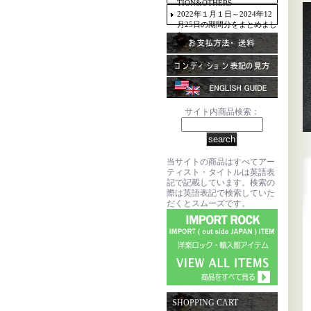
TION&OTHERS
2022年１月１日～2024年12
月25日の期間分をまとめまし
た。
サイト内商品検索：
当サイトの商品はすべてアー
ティスト・タイトルは英語表
記で記載しています。検索の
際は英語表記で検索していた
だくとスムーズです。
SHOPPING CART