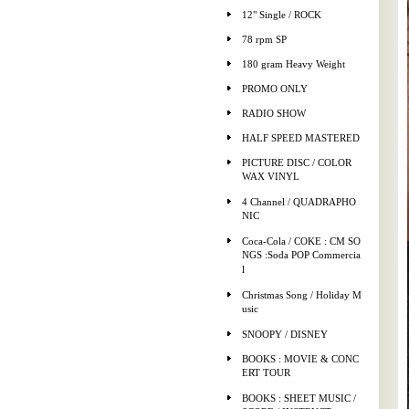
12" Single / ROCK
78 rpm SP
180 gram Heavy Weight
PROMO ONLY
RADIO SHOW
HALF SPEED MASTERED
PICTURE DISC / COLOR
WAX VINYL
4 Channel / QUADRAPHO
NIC
Coca-Cola / COKE : CM SO
NGS :Soda POP Commercia
l
Christmas Song / Holiday M
usic
SNOOPY / DISNEY
BOOKS : MOVIE & CONC
ERT TOUR
BOOKS : SHEET MUSIC /