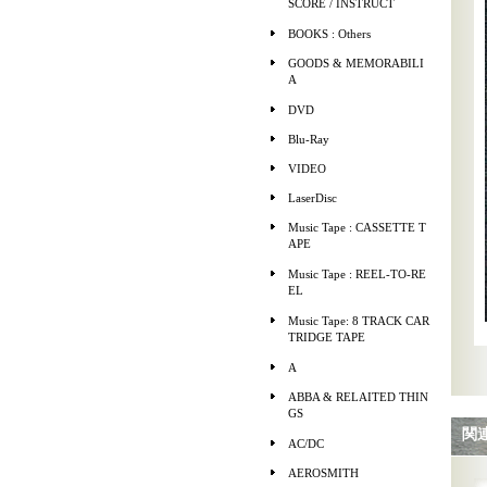
SCORE / INSTRUCT
BOOKS : Others
GOODS & MEMORABILI
A
DVD
Blu-Ray
VIDEO
LaserDisc
Music Tape : CASSETTE T
APE
Music Tape : REEL-TO-RE
EL
Music Tape: 8 TRACK CAR
TRIDGE TAPE
A
ABBA & RELAITED THIN
GS
関
AC/DC
AEROSMITH