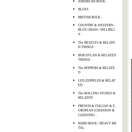
AMERICAN ROCK :
BLUES
BRITISH ROCK :
COUNTRY & WESTERN /
BLUE GRASS / HILLBILL
Y :
The BEATLES & RELATE
D THINGS :
BOB DYLAN & RELATED
THINGS
The BOPPERS & RELATE
D
LED ZEPPELIN & RELAT
ED
The ROLLING STONES &
RELATED
FRENCH & ITALIAN & E
UROPEAN (CHANSON &
CANZONE) :
HARD ROCK / HEAVY ME
TAL :