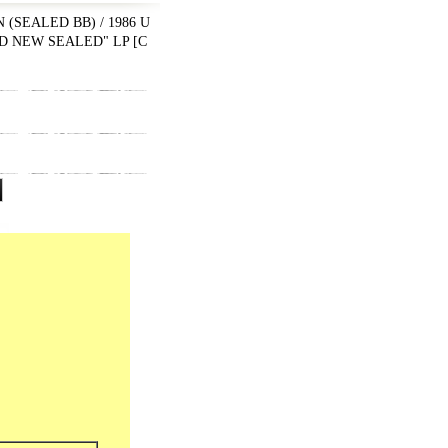
(SEALED BB) / 1986 U
ND NEW SEALED" LP
[
C