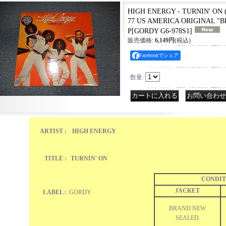
HIGH ENERGY - TURNIN' ON 
77 US AMERICA ORIGINAL "
P
[
GORDY G6-978S1
]
販売価格
:
6,149円
(税込)
Facebookでシェア
数量
:
｜
ARTIST :
HIGH ENERGY
TITLE :
TURNIN' ON
CONDIT
JACKET
LABEL :
GORDY
BRAND NEW
SEALED