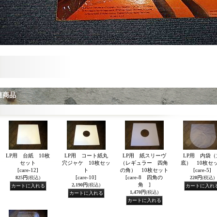
連商品
LP用 台紙 10枚
LP用 コート紙丸
LP用 紙スリーヴ
LP用 内袋（
セット
穴ジャケ 10枚セッ
（レギュラー 四角
底） 10枚セ
[care-12]
ト
の角） 10枚セット
[care-5]
[care-10]
[care-8 四角の
825円
(税込)
220円
(税込)
角 ]
2,190円
(税込)
1,470円
(税込)