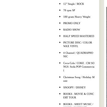
12" Single / ROCK
78 rpm SP
180 gram Heavy Weight
PROMO ONLY
RADIO SHOW
HALF SPEED MASTERED
PICTURE DISC / COLOR
WAX VINYL
4 Channel / QUADRAPHO
NIC
Coca-Cola / COKE : CM SO
NGS :Soda POP Commercia
l
Christmas Song / Holiday M
usic
SNOOPY / DISNEY
BOOKS : MOVIE & CONC
ERT TOUR
BOOKS : SHEET MUSIC /