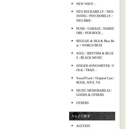
NEW WAVE :
NEO ROCKABILLY / NEO-
SWING / PSYCHOBILLY /
NEO R&R :
PUNK / GARAGE / HARDC
ORE / PUB ROCK ;
REGGAE & SKA & Blue Be
at + WORLD BEAT
SOUL / RHYTHM & BLUE
S : BLACK MUSIC
SINGER-SONGWRITER / F
OLK / TRAD. :
SoundTrack / Original Cast :
ROCK, SOUL VA
MUSIC MEMORABILIA /
GOODS & OTHERS
OTHERS
A to Zで探す
ACETATE