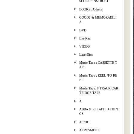
SCORE / INSTRUCT
BOOKS : Others
GOODS & MEMORABILI
A
DVD
Blu-Ray
VIDEO
LaserDisc
Music Tape : CASSETTE T
APE
Music Tape : REEL-TO-RE
EL
Music Tape: 8 TRACK CAR
TRIDGE TAPE
A
ABBA & RELAITED THIN
GS
AC/DC
AEROSMITH