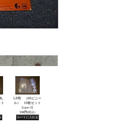
丸
LP用 （09ビニー
ット
ル） 10枚セット
[care-3]
330円
(税込)