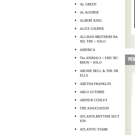
AL GREEN
AL KOOPER
ALBERT KING
ALICE COOPER
ALLMAN BROTHERS BA
ND, THE + SOLO
AMERICA
The ANIMALS + ERIC BU
関
RDON + SOLO
ARCHIE BELL & THE DR
ELLS
ARETHA FRANKLIN
ARLO GUTHRIE
ARTHUR CONLEY
THE ASSOCIATION
ATLANTA RHYTHM SECT
ION
ATLANTIC STARR