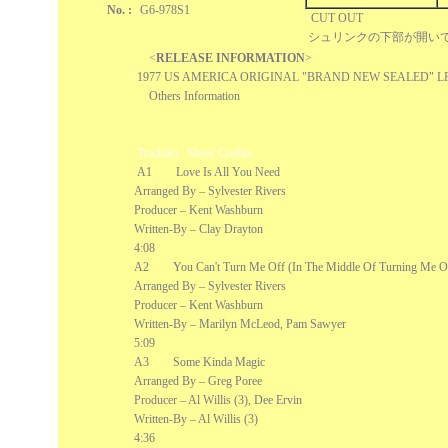
No. :
G6-978S1
CUT OUT
シュリンクの下部が開い
<
RELEASE INFORMATION
>
1977 US AMERICA ORIGINAL "BRAND NEW SEALED" L
Others Information
Tracklist
Show Credits
A1 Love Is All You Need
Arranged By – Sylvester Rivers
Producer – Kent Washburn
Written-By – Clay Drayton
4:08
A2 You Can't Turn Me Off (In The Middle Of Turning Me O
Arranged By – Sylvester Rivers
Producer – Kent Washburn
Written-By – Marilyn McLeod, Pam Sawyer
5:09
A3 Some Kinda Magic
Arranged By – Greg Poree
Producer – Al Willis (3), Dee Ervin
Written-By – Al Willis (3)
4:36