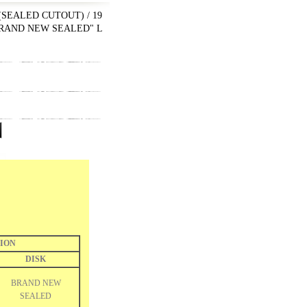
(SEALED CUTOUT) / 19
BRAND NEW SEALED" L
ION
DISK
BRAND NEW
SEALED