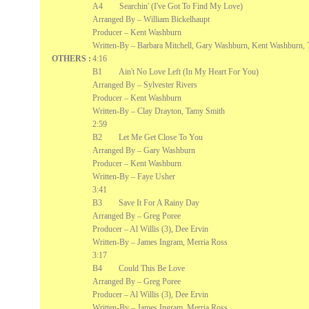
A4 Searchin' (I've Got To Find My Love)
Arranged By – William Bickelhaupt
Producer – Kent Washburn
Written-By – Barbara Mitchell, Gary Washburn, Kent Washburn,
OTHERS :
4:16
B1 Ain't No Love Left (In My Heart For You)
Arranged By – Sylvester Rivers
Producer – Kent Washburn
Written-By – Clay Drayton, Tamy Smith
2:59
B2 Let Me Get Close To You
Arranged By – Gary Washburn
Producer – Kent Washburn
Written-By – Faye Usher
3:41
B3 Save It For A Rainy Day
Arranged By – Greg Poree
Producer – Al Willis (3), Dee Ervin
Written-By – James Ingram, Merria Ross
3:17
B4 Could This Be Love
Arranged By – Greg Poree
Producer – Al Willis (3), Dee Ervin
Written-By – James Ingram, Merria Ross