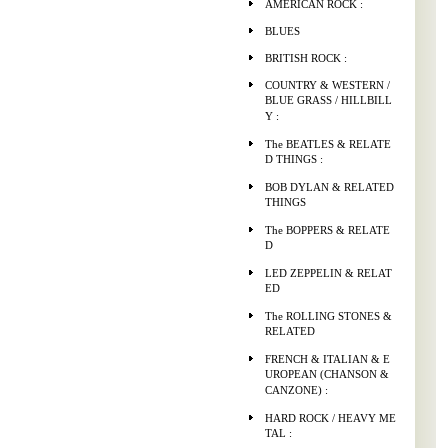
AMERICAN ROCK :
BLUES
BRITISH ROCK :
COUNTRY & WESTERN /
BLUE GRASS / HILLBILL
Y :
The BEATLES & RELATE
D THINGS :
BOB DYLAN & RELATED
THINGS
The BOPPERS & RELATE
D
LED ZEPPELIN & RELAT
ED
The ROLLING STONES &
RELATED
FRENCH & ITALIAN & E
UROPEAN (CHANSON &
CANZONE) :
HARD ROCK / HEAVY ME
TAL :