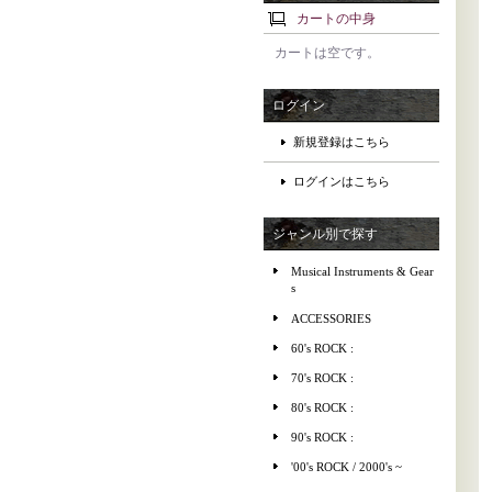
カートの中身
カートは空です。
ログイン
新規登録はこちら
ログインはこちら
ジャンル別で探す
Musical Instruments & Gear
s
ACCESSORIES
60's ROCK :
70's ROCK :
80's ROCK :
90's ROCK :
'00's ROCK / 2000's ~