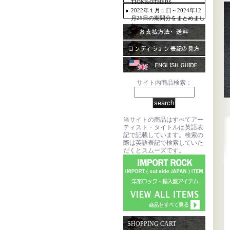
TION&OTHERS
2022年１月１日～2024年12
月25日の期間分をまとめまし
た。
サイト内商品検索：
当サイトの商品はすべてアー
ティスト・タイトルは英語表
記で記載しています。検索の
際は英語表記で検索していた
だくとスムーズです。
SHOPPING CART