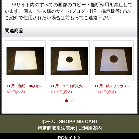
※サイト内のすべての画像のコピー・無断転用を禁止して
います。個人・法人様のサイト(ブログ・HP・掲示板等)での
ご紹介で使用されたい場合は前もってご連絡下さい
関連商品
LP用 台紙 10枚セット
LP用 コート紙丸穴ジャケ 10枚セット
LP用 紙スリーヴ（レギュラー 四角の角） 10枚セット
825円
(税込)
2,190円
(税込)
1,470円
(税込)
ホーム
|
SHOPPING CART
特定商取引法表示
|
ご利用案内
PCサイト