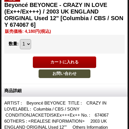
Beyoncé BEYONCE - CRAZY IN LOVE
(Ex++/Ex+++) / 2003 UK ENGLAND
ORIGINAL Used 12"
[Columbia / CBS / SON
Y 674067 6]
販売価格
:
4,180円
(税込)
数量
:
商品詳細
ARTIST : Beyoncé BEYONCE TITLE : CRAZY IN
LOVELABEL : Columbia / CBS / SONY
CONDITIONJACKETDISKEx+++Ex++ No. : 674067
6OTHERS : <REALESE INFORMATION> 2003 UK
ENGLAND ORIGINAL Used 12"" Others Information