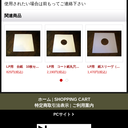
使用されたい場合は前もってご連絡下さい
関連商品
LP用 台紙 10枚セット
LP用 コート紙丸穴ジャケ 10枚セット
LP用 紙スリーヴ（レギュラー 四角の角） 10枚セット
825円
(税込)
2,190円
(税込)
1,470円
(税込)
ホーム
|
SHOPPING CART
特定商取引法表示
|
ご利用案内
PCサイト