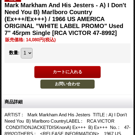
Mark Markham And His Jesters - A) I Don't
Need You B) Marlboro Country
(Ex+++/Ex+++) / 1966 US AMERICA
ORIGINAL ”WHITE LABEL PROMO" Used
7" 45rpm Single
[RCA VICTOR 47-8992]
販売価格
:
14,080円
(税込)
数量
:
商品詳細
ARTIST : Mark Markham And His Jesters TITLE : A) I Don't
Need You B) Marlboro CountryLABEL : RCA VICTOR
CONDITIONJACKETDISKnonA) Ex+++ B) Ex+++ No. : 47-
8992OTHERS : <RELEASE INFORMATION> 1967 US