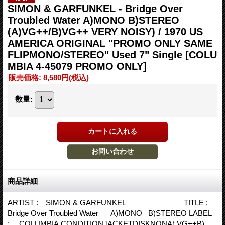
SIMON & GARFUNKEL - Bridge Over
Troubled Water A)MONO B)STEREO
(A)VG++/B)VG++ VERY NOISY) / 1970 US
AMERICA ORIGINAL "PROMO ONLY SAME
FLIPMONO/STEREO" Used 7" Single
[COLU
MBIA 4-45079 PROMO ONLY]
販売価格
:
8,580円
(税込)
数量
:
商品詳細
ARTIST : SIMON & GARFUNKEL TITLE :
Bridge Over Troubled Water A)MONO B)STEREO LABEL
: COLUMBIA CONDITIONJACKETDISKNONA) VG++B)