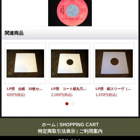
関連商品
LP用 台紙 10枚セット
LP用 コート紙丸穴ジャケ 10枚セット
LP用 紙スリーヴ（レギュラー 四角の角） 10枚セット
825円
(税込)
2,190円
(税込)
1,470円
(税込)
ホーム
|
SHOPPING CART
特定商取引法表示
|
ご利用案内