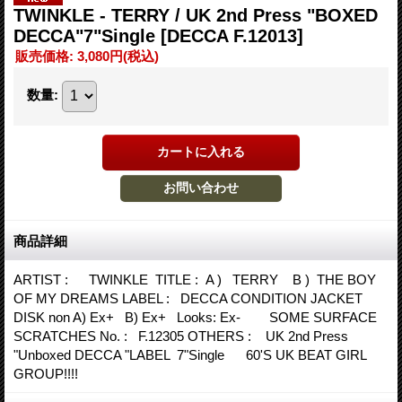
TWINKLE - TERRY / UK 2nd Press "BOXED
DECCA"7"Single
[DECCA F.12013]
販売価格
:
3,080円
(税込)
数量
:
商品詳細
ARTIST : TWINKLE TITLE : A ) TERRY B ) THE BOY
OF MY DREAMS LABEL : DECCA CONDITION JACKET
DISK non A) Ex+ B) Ex+ Looks: Ex- SOME SURFACE
SCRATCHES No. : F.12305 OTHERS : UK 2nd Press
"Unboxed DECCA "LABEL 7"Single 60'S UK BEAT GIRL
GROUP!!!!