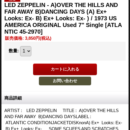
LED ZEPPELIN - A)OVER THE HILLS AND
FAR AWAY B)DANCING DAYS (A) Ex+
Looks: Ex- B) Ex+ Looks: Ex- ) / 1973 US
AMERICA ORIGINAL Used 7" Single
[ATLA
NTIC 45-2970]
販売価格
:
3,850円
(税込)
数量
:
商品詳細
ARTIST : LED ZEPPELIN TITLE : A)OVER THE HILLS
AND FAR AWAY B)DANCING DAYSLABEL :
ATLANTIC CONDITIONJACKETDISKnonA) Ex+ Looks: Ex-
B) Ex+ Looks: Ex- SOME SCUFFS AND SCRATCHES