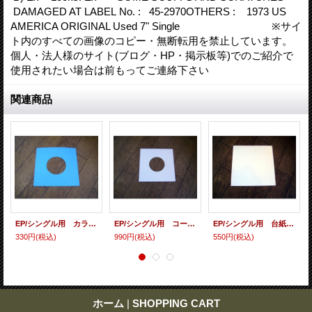
DAMAGED AT LABEL No. : 45-2970OTHERS : 1973 US
AMERICA ORIGINAL Used 7" Single ※サイ
ト内のすべての画像のコピー・無断転用を禁止しています。
個人・法人様のサイト(ブログ・HP・掲示板等)でのご紹介で
使用されたい場合は前もってご連絡下さい
関連商品
EP/シングル用 カラースリーヴ（全4色） 5枚セット
EP/シングル用 コート紙丸穴ジャケ 白 10 copies set / １０枚セット
EP/シングル用 台紙 10枚セット
330円
(税込)
990円
(税込)
550円
(税込)
ホーム
|
SHOPPING CART