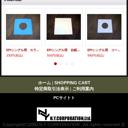
EP/シングル用 カラースリーヴ（全4色） 5枚セット
EP/シングル用 台紙 10枚セット
EP/シングル用 コート紙丸穴ジャケ 白 10 copies set / １０枚セット
330円
(税込)
550円
(税込)
990円
(税込)
ホーム
|
SHOPPING CART
特定商取引法表示
|
ご利用案内
PCサイト
Copyright(C)2002 N.Y CORPORATION . All rights reserved 古