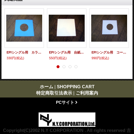
EP/シングル用 カラースリーヴ（全4色） 5枚セット
EP/シングル用 台紙 10枚セット
EP/シングル用 コート紙丸穴ジャケ 白 10 copies set / １０枚セット
330円
(税込)
550円
(税込)
990円
(税込)
ホーム
|
SHOPPING CART
特定商取引法表示
|
ご利用案内
PCサイト
Copyright(C)2002 N.Y CORPORATION . All rights reserved 古