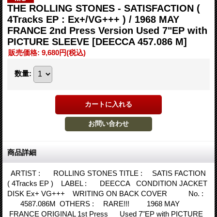
THE ROLLING STONES - SATISFACTION (
4Tracks EP : Ex+/VG+++ ) / 1968 MAY
FRANCE 2nd Press Version Used 7"EP with
PICTURE SLEEVE
[DEECCA 457.086 M]
販売価格
:
9,680円
(税込)
数量
:
商品詳細
ARTIST : ROLLING STONES TITLE : SATIS FACTION
( 4Tracks EP ) LABEL : DEECCA CONDITION JACKET
DISK Ex+ VG+++ WRITING ON BACK COVER No. :
4587.086M OTHERS : RARE!!! 1968 MAY
FRANCE ORIGINAL 1st Press Used 7"EP with PICTURE