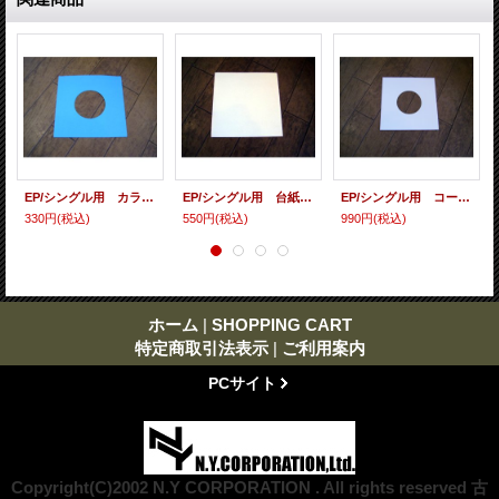
EP/シングル用 カラースリーヴ（全4色） 5枚セット
EP/シングル用 台紙 10枚セット
EP/シングル用 コート紙丸穴ジャケ 白 10 copies set / １０枚セット
330円
(税込)
550円
(税込)
990円
(税込)
ホーム
|
SHOPPING CART
特定商取引法表示
|
ご利用案内
PCサイト
Copyright(C)2002 N.Y CORPORATION . All rights reserved 古