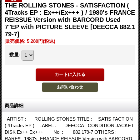
THE ROLLING STONES - SATISFACTION (
4Tracks EP : Ex++/Ex+++ ) / 1980's FRANCE
REISSUE Version with BARCORD Used
7"EP with PICTURE SLEEVE
[DEECCA 882.1
79-7]
販売価格
:
5,280円
(税込)
数量
:
商品詳細
ARTIST : ROLLING STONES TITLE : SATIS FACTION
( 4Tracks EP ) LABEL : DEECCA CONDITION JACKET
DISK Ex++ Ex+++ No. : 882.179-7 OTHERS :
RARE!!! 1980's FRANCE REISSUE Version with BARCORD