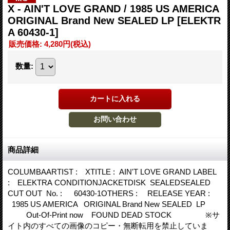
X - AIN'T LOVE GRAND / 1985 US AMERICA
ORIGINAL Brand New SEALED LP
[ELEKTR
A 60430-1]
販売価格
:
4,280円
(税込)
数量
:
商品詳細
COLUMBAARTIST : XTITLE : AIN'T LOVE GRAND LABEL
: ELEKTRA CONDITIONJACKETDISK SEALEDSEALED
CUT OUT No. : 60430-1OTHERS : RELEASE YEAR :
1985 US AMERICA ORIGINAL Brand New SEALED LP
Out-Of-Print now FOUND DEAD STOCK ※サ
イト内のすべての画像のコピー・無断転用を禁止していま