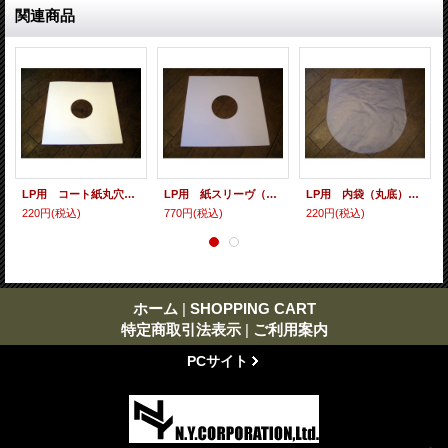
関連商品
LP用 コート紙丸穴ジャケ
LP用 紙スリーヴ（レギュラー 四角の角） 5枚セット
LP用 内袋（丸底） 10枚セット
220円
(税込)
770円
(税込)
220円
(税込)
ホーム
|
SHOPPING CART
特定商取引法表示
|
ご利用案内
PCサイト