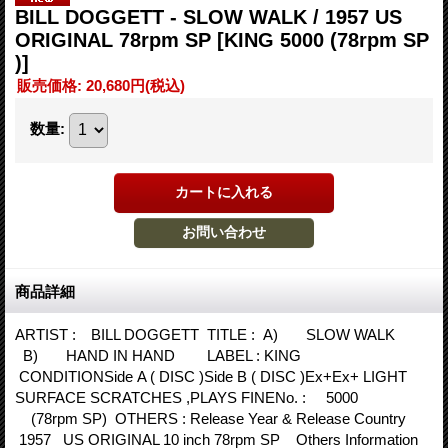
BILL DOGGETT - SLOW WALK / 1957 US
ORIGINAL 78rpm SP
[KING 5000 (78rpm SP
)]
販売価格
:
20,680円
(税込)
数量
:
商品詳細
ARTIST : BILL DOGGETT TITLE : A) SLOW WALK
B) HAND IN HAND LABEL : KING
CONDITIONSide A ( DISC )Side B ( DISC )Ex+Ex+ LIGHT
SURFACE SCRATCHES ,PLAYS FINENo. : 5000
(78rpm SP) OTHERS : Release Year & Release Country
1957 US ORIGINAL 10 inch 78rpm SP Others Information