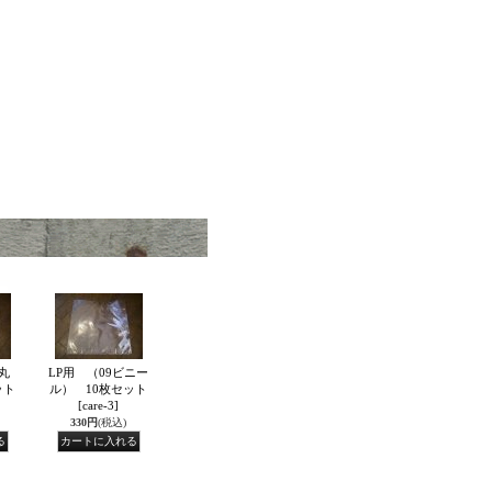
丸
LP用 （09ビニー
ット
ル） 10枚セット
[care-3]
330円
(税込)