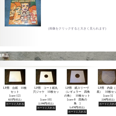
(画像をクリックすると大きく見られます)
連商品
LP用 台紙 10枚
LP用 コート紙丸
LP用 紙スリーヴ
LP用 内袋（
セット
穴ジャケ 10枚セッ
（レギュラー 四角
底） 10枚セ
[care-12]
ト
の角） 10枚セット
[care-5]
[care-10]
[care-8 四角の
825円
(税込)
220円
(税込)
角 ]
2,190円
(税込)
1,470円
(税込)