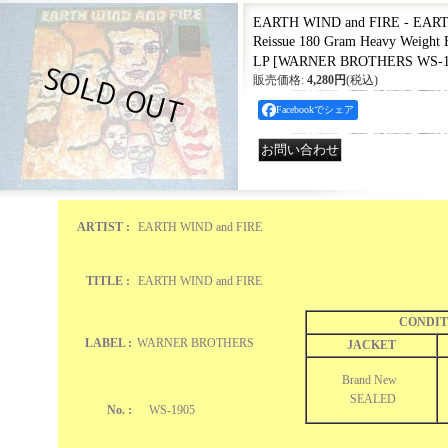
EARTH WIND and FIRE - EART
Reissue 180 Gram Heavy Wei
LP
[
WARNER BROTHERS WS-1
販売価格
:
4,280円
(税込)
Facebookでシェア
ARTIST :
EARTH WIND and FIRE
TITLE :
EARTH WIND and FIRE
CONDIT
LABEL :
WARNER BROTHERS
JACKET
Brand New
SEALED
No. :
WS-1905