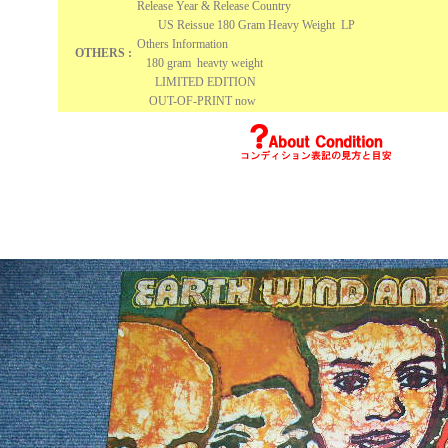
Release Year & Release Country
US Reissue 180 Gram Heavy Weight LP
Others Information
OTHERS :
180 gram heavty weight
LIMITED EDITION
OUT-OF-PRINT now