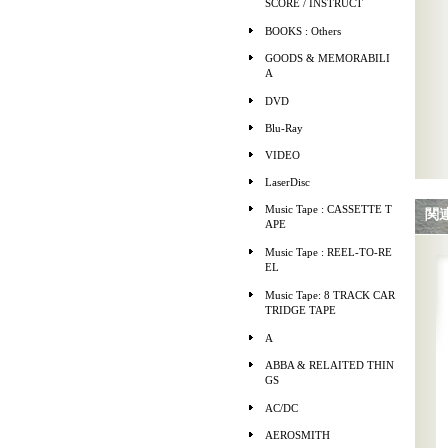
SCORE / INSTRUCT
BOOKS : Others
GOODS & MEMORABILI
A
DVD
Blu-Ray
VIDEO
LaserDisc
Music Tape : CASSETTE T
関
APE
Music Tape : REEL-TO-RE
EL
Music Tape: 8 TRACK CAR
TRIDGE TAPE
A
ABBA & RELAITED THIN
GS
AC/DC
AEROSMITH