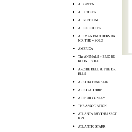
AL GREEN
AL KOOPER
ALBERT KING
ALICE COOPER
ALLMAN BROTHERS BA
ND, THE + SOLO
AMERICA
The ANIMALS + ERIC BU
RDON + SOLO
ARCHIE BELL & THE DR
ELLS
ARETHA FRANKLIN
ARLO GUTHRIE
ARTHUR CONLEY
THE ASSOCIATION
ATLANTA RHYTHM SECT
ION
ATLANTIC STARR