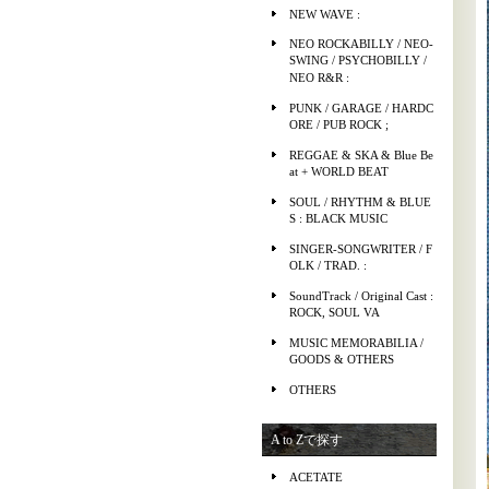
NEW WAVE :
NEO ROCKABILLY / NEO-
SWING / PSYCHOBILLY /
NEO R&R :
PUNK / GARAGE / HARDC
ORE / PUB ROCK ;
REGGAE & SKA & Blue Be
at + WORLD BEAT
SOUL / RHYTHM & BLUE
S : BLACK MUSIC
SINGER-SONGWRITER / F
OLK / TRAD. :
SoundTrack / Original Cast :
ROCK, SOUL VA
MUSIC MEMORABILIA /
GOODS & OTHERS
OTHERS
A to Zで探す
ACETATE