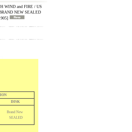
H WIND and FIRE / US
ght BRAND NEW SEALED
905
]
ION
DISK
Brand New
SEALED