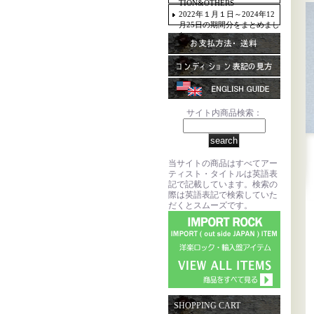
TION&OTHERS
2022年１月１日～2024年12
月25日の期間分をまとめまし
た。
サイト内商品検索：
当サイトの商品はすべてアー
ティスト・タイトルは英語表
記で記載しています。検索の
際は英語表記で検索していた
だくとスムーズです。
SHOPPING CART