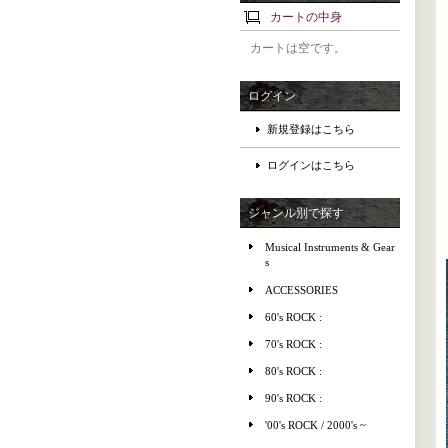
カートの中身
カートは空です。
ログイン
新規登録はこちら
ログインはこちら
ジャンル別で探す
Musical Instruments & Gear
s
ACCESSORIES
60's ROCK :
70's ROCK :
80's ROCK :
90's ROCK :
'00's ROCK / 2000's ~