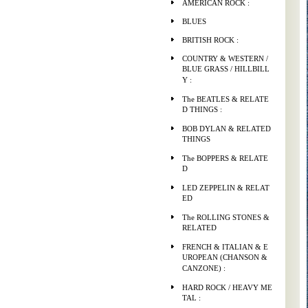
AMERICAN ROCK :
BLUES
BRITISH ROCK :
COUNTRY & WESTERN /
BLUE GRASS / HILLBILL
Y :
The BEATLES & RELATE
D THINGS :
BOB DYLAN & RELATED
THINGS
The BOPPERS & RELATE
D
LED ZEPPELIN & RELAT
ED
The ROLLING STONES &
RELATED
FRENCH & ITALIAN & E
UROPEAN (CHANSON &
CANZONE) :
HARD ROCK / HEAVY ME
TAL :