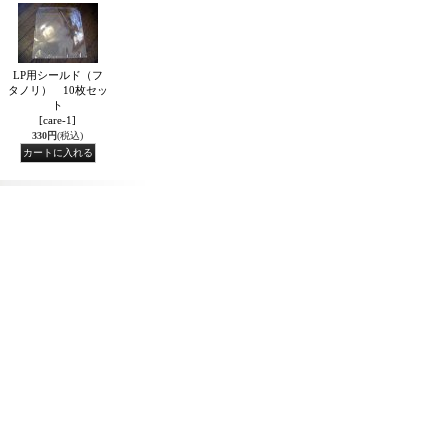
LP用シールド（フ
タノリ） 10枚セッ
ト
[care-1]
330円
(税込)