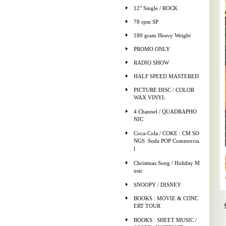
12" Single / ROCK
78 rpm SP
180 gram Heavy Weight
PROMO ONLY
RADIO SHOW
HALF SPEED MASTERED
PICTURE DISC / COLOR
WAX VINYL
4 Channel / QUADRAPHO
NIC
Coca-Cola / COKE : CM SO
NGS :Soda POP Commercia
l
Christmas Song / Holiday M
usic
SNOOPY / DISNEY
BOOKS : MOVIE & CONC
ERT TOUR
BOOKS : SHEET MUSIC /