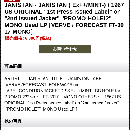
JANIS IAN - JANIS IAN ( Ex++/MINT-) / 1967
US ORIGINAL "1st Press Issued Label" on
"2nd Issued Jacket" "PROMO HOLEl?"
MONO Used LP
[VERVE / FORECAST FT-30
17 MONO]
販売価格
:
6,380円
(税込)
商品詳細
ARTIST : JANIS IAN TITLE : JANIS IAN LABEL :
VERVE /FORECAST FOLKWAYS on
LABEL CONDITIONJACKETDISKEx++MINT- BB HOLE for
PROMO ???No. : FT-3017 MONO OTHERS : 1967 US
ORIGINAL "1st Press Issued Label" on "2nd Issued Jacket"
"PROMO HOLE?" MONO Used LP [
他の写真