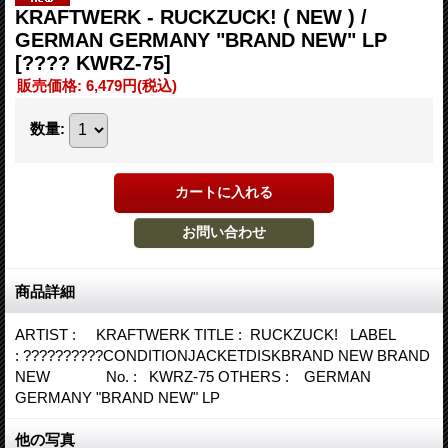
KRAFTWERK - RUCKZUCK! ( NEW ) /
GERMAN GERMANY "BRAND NEW" LP
[???? KWRZ-75]
販売価格
:
6,479円
(税込)
数量
:
商品詳細
ARTIST : KRAFTWERK TITLE : RUCKZUCK! LABEL
: ??????????CONDITIONJACKETDISKBRAND NEW BRAND
NEW No. : KWRZ-75 OTHERS : GERMAN
GERMANY "BRAND NEW" LP
他の写真