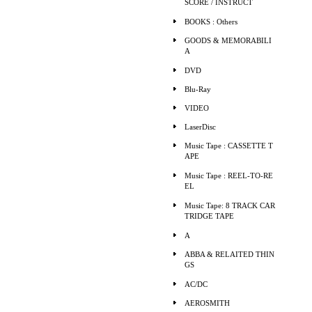
SCORE / INSTRUCT
BOOKS : Others
GOODS & MEMORABILI
A
DVD
Blu-Ray
VIDEO
LaserDisc
Music Tape : CASSETTE T
APE
Music Tape : REEL-TO-RE
EL
Music Tape: 8 TRACK CAR
TRIDGE TAPE
A
ABBA & RELAITED THIN
GS
AC/DC
AEROSMITH