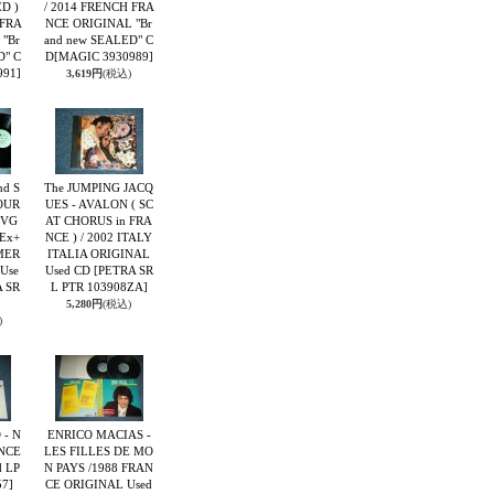
D )
/ 2014 FRENCH FRA
 FRA
NCE ORIGINAL "Br
"Br
and new SEALED" C
D" C
D
[MAGIC 3930989]
991]
3,619円
(税込)
nd S
The JUMPING JACQ
OUR
UES - AVALON ( SC
(VG
AT CHORUS in FRA
 Ex+
NCE ) / 2002 ITALY
AMER
ITALIA ORIGINAL
Use
Used CD
[PETRA SR
 SR
L PTR 103908ZA]
5,280円
(税込)
)
 - N
ENRICO MACIAS -
ANCE
LES FILLES DE MO
 LP
N PAYS /1988 FRAN
7]
CE ORIGINAL Used