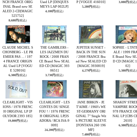
NCH FRANCE ORIG
Used LP
[DISQUES
P
[VOGUE 416010]
3,080円
(税込)
INAL Brand new SE
MEYS LAP 002LP]
5,280円
(税込)
ALED 2-CD
[MAGIC
4,180円
(税込)
525752]
8,680円
(税込)
CLAUDE MICHEL S
THE GAMBLERS -
JUPITER SUNSET -
SOPHIE - L'IN
CHONBERG - LE PR
LES JAZZMEN DU
BACK IN THE SUN
ALE / 1999 FR
EMIER PAS ... / 197
ROCK / 2008 FRAN
/ 2008 FRANCE Bra
E Brand New S
4 FRANCE ORIGIN
CE Brand New SEAL
nd New SEALED CD
D CD
[MAGIC 1
AL Used LP
[VOGU
ED CD
[MAGIC 393
[MAGIC 3930819]
02]
E 528016]
0651]
4,279円
(税込)
5,380円
(税込)
6,380円
(税込)
3,730円
(税込)
CLEARLIGHT - VIS
CLEARLIGHT - LES
JANE BIRKIN - JE
SHAKIN' STREE
IONS / 1978 FRENC
CONTES DU SINGE
T'AIME / 1960's WE
VAMPIRE ROCK 
H ORIGINAL LP
[P
FOU ! / 1976 FRENC
ST-GERMANY ORI
978 FRANCE O
OLYDOR 2393 185]
H ORIGINAL LP
[IS
GINAL 7" Single Wit
NAL LP
[CBS C
ADORA / RCA ISA-9
h PICTURE SLEEVE
2610]
19,800円
(税込)
009]
[FONTANA 260 196
6,380円
(税込)
MF]
24,200円
(税込)
7,480円
(税込)