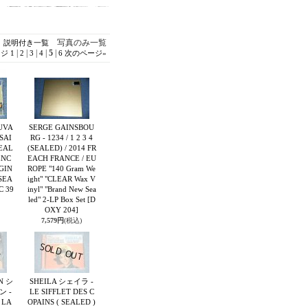
写真のみ一覧
説明付き一覧
|
|
|
|
5
|
ージ
1
2
3
4
6
次のページ
»
UVA
SERGE GAINSBOU
 SAI
RG - 1234 / 1 2 3 4
SEAL
(SEALED) / 2014 FR
ENC
EACH FRANCE / EU
GIN
ROPE "140 Gram We
 SEA
ight" "CLEAR Wax V
C 39
inyl" "Brand New Sea
led" 2-LP Box Set
[D
OXY 204]
7,579円
(税込)
N シ
SHEILA シェイラ -
 -
LE SIFFLET DES C
 LA
OPAINS ( SEALED )