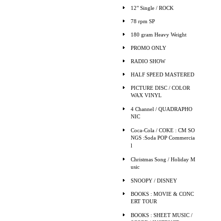
12" Single / ROCK
78 rpm SP
180 gram Heavy Weight
PROMO ONLY
RADIO SHOW
HALF SPEED MASTERED
PICTURE DISC / COLOR
WAX VINYL
4 Channel / QUADRAPHO
NIC
Coca-Cola / COKE : CM SO
NGS :Soda POP Commercia
l
Christmas Song / Holiday M
usic
SNOOPY / DISNEY
BOOKS : MOVIE & CONC
ERT TOUR
BOOKS : SHEET MUSIC /