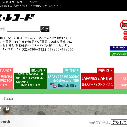
ル、ネオロカ、レゲエ、ブルース
をお探しの方は下のメニューボタンからどうぞ。
検索
:
｜
French
品一覧
rench
商品並び替え
: