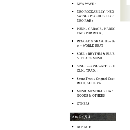
NEW WAVE :
NEO ROCKABILLY / NEO-
SWING / PSYCHOBILLY /
NEO R&R :
PUNK / GARAGE / HARDC
ORE / PUB ROCK ;
REGGAE & SKA & Blue Be
at + WORLD BEAT
SOUL / RHYTHM & BLUE
S : BLACK MUSIC
SINGER-SONGWRITER / F
OLK / TRAD. :
SoundTrack / Original Cast :
ROCK, SOUL VA
MUSIC MEMORABILIA /
GOODS & OTHERS
OTHERS
A to Zで探す
ACETATE