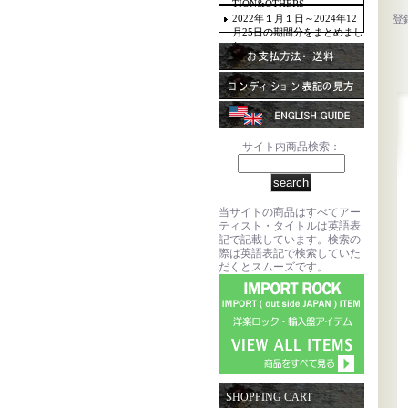
TION&OTHERS
2022年１月１日～2024年12
登
月25日の期間分をまとめまし
た。
サイト内商品検索：
当サイトの商品はすべてアー
ティスト・タイトルは英語表
記で記載しています。検索の
際は英語表記で検索していた
だくとスムーズです。
SHOPPING CART