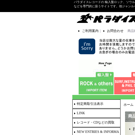
パラダイスレコードの 輸入盤ロック、ソウ
などを専門的に扱うサイトです。他ジャンル
ご利用案内
｜
お問合わせ
商品
特定商取引法表示
ホーム
LINK
商
レコード・CDなどの買取
F
NEW ENTRIES & INFORMA