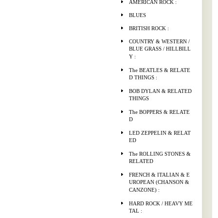
AMERICAN ROCK :
BLUES
BRITISH ROCK :
COUNTRY & WESTERN /
BLUE GRASS / HILLBILL
Y :
The BEATLES & RELATE
D THINGS :
BOB DYLAN & RELATED
THINGS
The BOPPERS & RELATE
D
LED ZEPPELIN & RELAT
ED
The ROLLING STONES &
RELATED
FRENCH & ITALIAN & E
UROPEAN (CHANSON &
CANZONE) :
HARD ROCK / HEAVY ME
TAL :