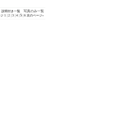
写真のみ一覧
説明付き一覧
|
|
|
|
5
|
ージ
1
2
3
4
6
次のページ
»