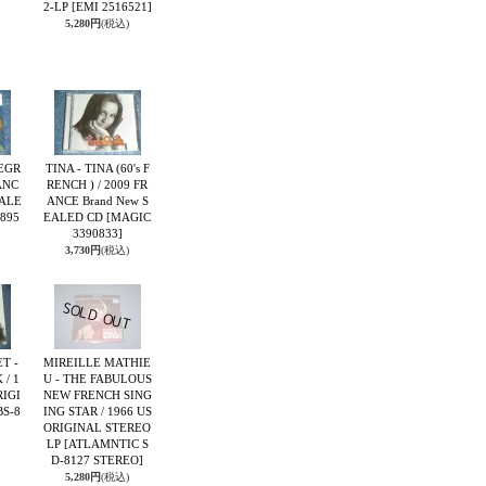
2-LP
[EMI 2516521]
5,280円
(税込)
TEGR
TINA - TINA (60's F
ANC
RENCH ) / 2009 FR
EALE
ANCE Brand New S
895
EALED CD
[MAGIC
3390833]
3,730円
(税込)
T -
MIREILLE MATHIE
/ 1
U - THE FABULOUS
RIGI
NEW FRENCH SING
BS-8
ING STAR / 1966 US
ORIGINAL STEREO
LP
[ATLAMNTIC S
D-8127 STEREO]
5,280円
(税込)