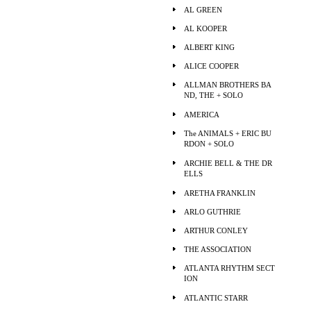
AL GREEN
AL KOOPER
ALBERT KING
ALICE COOPER
ALLMAN BROTHERS BA
ND, THE + SOLO
AMERICA
The ANIMALS + ERIC BU
RDON + SOLO
ARCHIE BELL & THE DR
ELLS
ARETHA FRANKLIN
ARLO GUTHRIE
ARTHUR CONLEY
THE ASSOCIATION
ATLANTA RHYTHM SECT
ION
ATLANTIC STARR