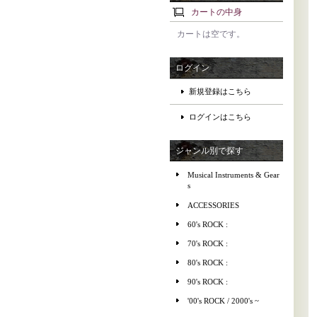
カートの中身
カートは空です。
ログイン
新規登録はこちら
ログインはこちら
ジャンル別で探す
Musical Instruments & Gear
s
ACCESSORIES
60's ROCK :
70's ROCK :
80's ROCK :
90's ROCK :
'00's ROCK / 2000's ~