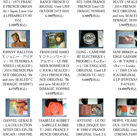
NT-) / 1975 FRANC
RANCE FRENCH O
NT) /1998 FRANCE
PLUTE ( SEALE
E FRENCH ORIGIN
RIGINAL Used LP
[P
FRENCH Used CD
/ 2014 FRENCH
AL+ Japan Liner Use
OLYDOR 2473 004]
[MAGIC 3930040]
NCE ORIGINAL 
d LP
[BARKLEY 80
and new SEALE
6,380円
(税込)
3,300円
(税込)
355]
D
[MAGIC 3930
5,280円
(税込)
3,949円
(税込)
JOHNNY HALLYDA
FRANCOISE HARD
GONG - CAMENBE
JANE BIRKIN a
Y ジョニー・アリデ
Y フランソワーズ・
RT ELECTRIQUE (
ERGE GAINSB
ィ - TE TENDRES A
アルディ - LE PRE
PROGRE) ( Ex+/Ex+
G - JE T'AIME 
NNEES ( SEALED )
MIER BONHEUR D
++) / UK ENGLAND
+/Ex+++ Looks:
/ 2014 FRENCH FRA
U JOUR ( SEALED )
ORIGINAL Used LP
+ ) / 1969 US 
NCE ORIGINAL "Br
/ 2014 FRENCH FRA
[VIRGIN VC-502]
ICA ORIGINAL 
and new SEALED" C
NCE ORIGINAL "Br
d LP
[FONTANA
9,680円
(税込)
D
[MAGIC 3930987]
and new SEALED" C
F-67610]
D
[MAGIC 3930990]
4,279円
(税込)
14,080円
(税込
3,619円
(税込)
DANYEL GERALD
ISABELLE AUBRET
ANTOINE - LE DO
HERVE VILARD
- LA COLLECTION
- SABELLE AUBRE
UBLE DISQUE D'O
OUS /1979 FR
SITIES DES EP's FR
T / 2001 FRANCE F
R /1980's? FRANCE
ORIGINAL Used
ANCAIS / 1996 FRE
RENCH ORIGINAL
ORIGINAL Used 2-L
[TREMA 31005