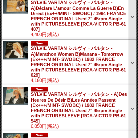
SYLVIE VARTAN シルヴィ・バルタン -
A)Déclare L'amour Comme La Guerre B)En
Direct (Ex++/MINT- SWOBC) / 1984 FRANCE
FRENCH ORIGINAL Used 7" 45rpm Single
with PICTURESLEEVE
[RCA-VICTOR PB-61
407]
4,400円
(税込)
SYLVIE VARTAN シルヴィ・バルタン -
A)Marathon Woman B)Manana - Tomorrow
(Ex+++/MINT- SWOBC) / 1982 FRANCE
FRENCH ORIGINAL Used 7" 45rpm Single
with PICTURESLEEVE
[RCA-VICTOR PB-61
029]
4,180円
(税込)
SYLVIE VARTAN シルヴィ・バルタン - A)Des
Heures De Désir B)Les Années Passent
(Ex+++/MINT- SWOBC) / 1982 FRANCE
FRENCH ORIGINAL Used 7" 45rpm Single
with PICTURESLEEVE
[RCA-VICTOR PB-61
545]
6,050円
(税込)