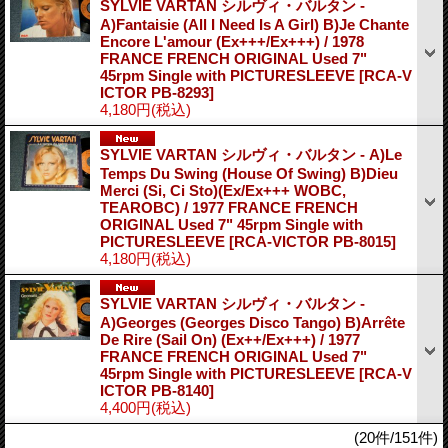
SYLVIE VARTAN シルヴィ・バルタン -
A)Fantaisie (All I Need Is A Girl) B)Je Chante
Encore L'amour (Ex+++/Ex+++) / 1978
FRANCE FRENCH ORIGINAL Used 7"
45rpm Single with PICTURESLEEVE
[RCA-V
ICTOR PB-8293]
4,180円
(税込)
SYLVIE VARTAN シルヴィ・バルタン - A)Le
Temps Du Swing (House Of Swing) B)Dieu
Merci (Si, Ci Sto)(Ex/Ex+++ WOBC,
TEAROBC) / 1977 FRANCE FRENCH
ORIGINAL Used 7" 45rpm Single with
PICTURESLEEVE
[RCA-VICTOR PB-8015]
4,180円
(税込)
SYLVIE VARTAN シルヴィ・バルタン -
A)Georges (Georges Disco Tango) B)Arrête
De Rire (Sail On) (Ex++/Ex+++) / 1977
FRANCE FRENCH ORIGINAL Used 7"
45rpm Single with PICTURESLEEVE
[RCA-V
ICTOR PB-8140]
4,400円
(税込)
(20件/151件)