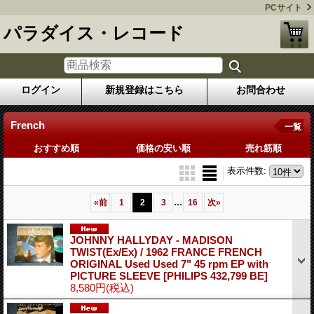
PCサイト
パラダイス・レコード
ログイン
新規登録はこちら
お問合わせ
French
一覧
おすすめ順
価格の安い順
売れ筋順
表示件数
:
...
«
前
1
2
3
16
次
»
JOHNNY HALLYDAY - MADISON
TWIST(Ex/Ex) / 1962 FRANCE FRENCH
ORIGINAL Used Used 7" 45 rpm EP with
PICTURE SLEEVE
[PHILIPS 432,799 BE]
8,580円
(税込)