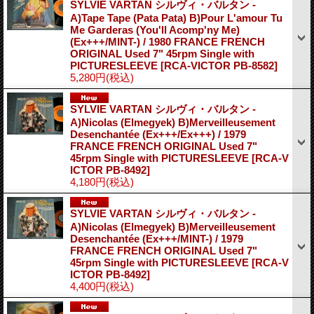
SYLVIE VARTAN シルヴィ・バルタン -
A)Tape Tape (Pata Pata) B)Pour L'amour Tu
Me Garderas (You'll Acomp'ny Me)
(Ex+++/MINT-) / 1980 FRANCE FRENCH
ORIGINAL Used 7" 45rpm Single with
PICTURESLEEVE
[RCA-VICTOR PB-8582]
5,280円
(税込)
SYLVIE VARTAN シルヴィ・バルタン -
A)Nicolas (Elmegyek) B)Merveilleusement
Desenchantée (Ex+++/Ex+++) / 1979
FRANCE FRENCH ORIGINAL Used 7"
45rpm Single with PICTURESLEEVE
[RCA-V
ICTOR PB-8492]
4,180円
(税込)
SYLVIE VARTAN シルヴィ・バルタン -
A)Nicolas (Elmegyek) B)Merveilleusement
Desenchantée (Ex+++/MINT-) / 1979
FRANCE FRENCH ORIGINAL Used 7"
45rpm Single with PICTURESLEEVE
[RCA-V
ICTOR PB-8492]
4,400円
(税込)