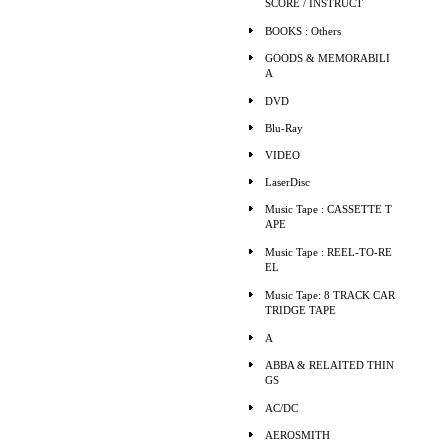
SCORE / INSTRUCT
BOOKS : Others
GOODS & MEMORABILI
A
DVD
Blu-Ray
VIDEO
LaserDisc
Music Tape : CASSETTE T
APE
Music Tape : REEL-TO-RE
EL
Music Tape: 8 TRACK CAR
TRIDGE TAPE
A
ABBA & RELAITED THIN
GS
AC/DC
AEROSMITH