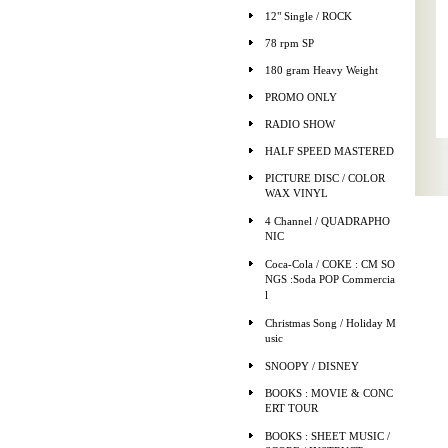
12" Single / ROCK
78 rpm SP
180 gram Heavy Weight
PROMO ONLY
RADIO SHOW
HALF SPEED MASTERED
PICTURE DISC / COLOR
WAX VINYL
4 Channel / QUADRAPHO
NIC
Coca-Cola / COKE : CM SO
NGS :Soda POP Commercia
l
Christmas Song / Holiday M
usic
SNOOPY / DISNEY
BOOKS : MOVIE & CONC
ERT TOUR
BOOKS : SHEET MUSIC /