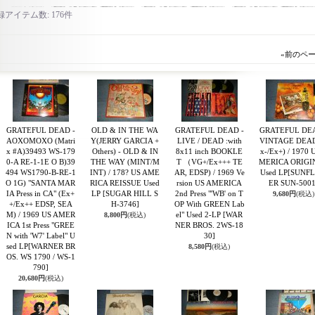
録アイテム数
:
176件
«
前のペ
GRATEFUL DEAD -
OLD & IN THE WA
GRATEFUL DEAD -
GRATEFUL DEA
AOXOMOXO (Matri
Y(JERRY GARCIA +
LIVE / DEAD :with
VINTAGE DEAD
x #A)39493 WS-179
Others) - OLD & IN
8x11 inch BOOKLE
x-/Ex+) / 1970 
0-A RE-1-1E O B)39
THE WAY (MINT/M
T （VG+/Ex+++ TE
MERICA ORIGI
494 WS1790-B-RE-1
INT) / 178? US AME
AR, EDSP) / 1969 Ve
Used LP
[SUNF
O 1G) "SANTA MAR
RICA REISSUE Used
rsion US AMERICA
ER SUN-5001
IA Press in CA" (Ex+
LP
[SUGAR HILL S
2nd Press "'WB' on T
9,680円
(税込)
+/Ex++ EDSP, SEA
H-3746]
OP With GREEN Lab
M) / 1969 US AMER
el" Used 2-LP
[WAR
8,800円
(税込)
ICA 1st Press "GREE
NER BROS. 2WS-18
N with 'W7' Label" U
30]
sed LP
[WARNER BR
8,580円
(税込)
OS. WS 1790 / WS-1
790]
20,680円
(税込)