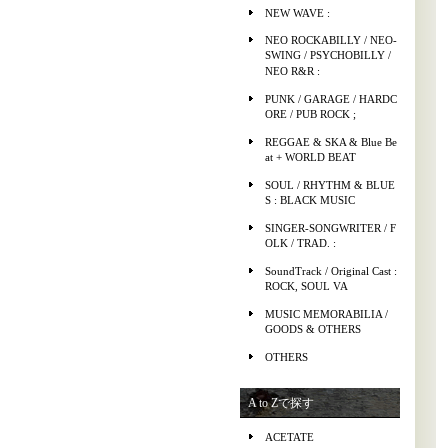
NEW WAVE :
NEO ROCKABILLY / NEO-
SWING / PSYCHOBILLY /
NEO R&R :
PUNK / GARAGE / HARDC
ORE / PUB ROCK ;
REGGAE & SKA & Blue Be
at + WORLD BEAT
SOUL / RHYTHM & BLUE
S : BLACK MUSIC
SINGER-SONGWRITER / F
OLK / TRAD. :
SoundTrack / Original Cast :
ROCK, SOUL VA
MUSIC MEMORABILIA /
GOODS & OTHERS
OTHERS
A to Zで探す
ACETATE