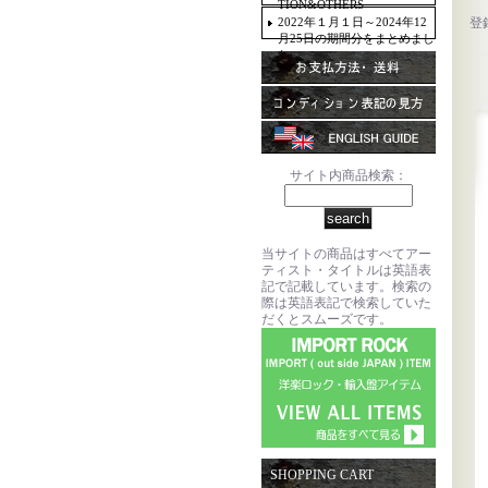
TION&OTHERS
2022年１月１日～2024年12
登
月25日の期間分をまとめまし
た。
サイト内商品検索：
当サイトの商品はすべてアー
ティスト・タイトルは英語表
記で記載しています。検索の
際は英語表記で検索していた
だくとスムーズです。
SHOPPING CART