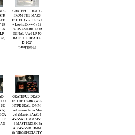
D -
GRATEFUL DEAD -
STR
FROM THE MARS
~3:E
HOTEL (VG+++/Ex+
/ 19
+ Looks:Ex+++) / 19
ICA
74 US AMERICA OR
 LP
IGINAL Used LP
[G
228]
RATEFUL DEAD G
D-102]
7,480円
(税込)
D -
GRATEFUL DEAD -
FLO
IN THE DARK (With
 SE
HYPE SEAL, DMM,
NT-)
W/Custom Inner Slee
RICA
ve) (Matrix #A)AL8
 LP
452-SA1 DMM SP-1
EAD
-4 MASTERDISK B)
AL8452-SB1 DMM
6) "SRC/SPECIALTY