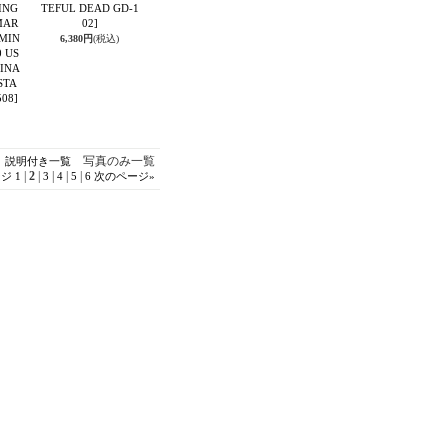
ING
TEFUL DEAD GD-1
MAR
02]
(MIN
6,380円
(税込)
0 US
INA
STA
508]
写真のみ一覧
説明付き一覧
|
2
|
|
|
|
ージ
1
3
4
5
6
次のページ
»