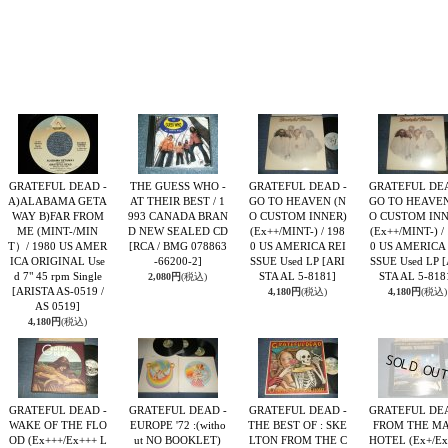
GRATEFUL DEAD -
THE GUESS WHO -
GRATEFUL DEAD -
GRATEFUL DEA
A)ALABAMA GETA
AT THEIR BEST / 1
GO TO HEAVEN (N
GO TO HEAVEN
WAY B)FAR FROM
993 CANADA BRAN
O CUSTOM INNER)
O CUSTOM INN
ME (MINT-/MIN
D NEW SEALED CD
(Ex++/MINT-) / 198
(Ex++/MINT-) /
T）/ 1980 US AMER
[RCA / BMG 078863
0 US AMERICA REI
0 US AMERICA 
ICA ORIGINAL Use
-66200-2]
SSUE Used LP
[ARI
SSUE Used LP
[
d 7" 45 rpm Single
STA AL 5-8181]
STA AL 5-818
2,080円
(税込)
[ARISTA AS-0519 /
4,180円
(税込)
4,180円
(税込)
AS 0519]
4,180円
(税込)
GRATEFUL DEAD -
GRATEFUL DEAD -
GRATEFUL DEAD -
GRATEFUL DEA
WAKE OF THE FLO
EUROPE '72 :(witho
THE BEST OF : SKE
FROM THE M
OD (Ex+++/Ex+++ L
ut NO BOOKLET)
LTON FROM THE C
HOTEL (Ex+/Ex)