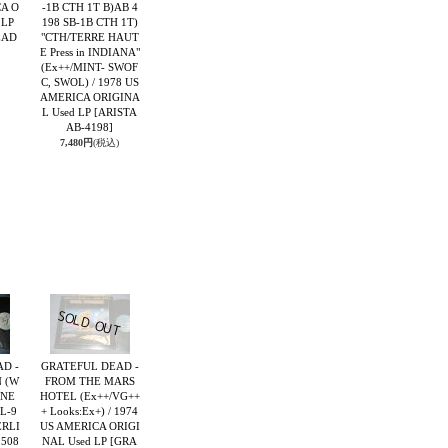
CA O
-1B CTH 1T B)AB 4
 LP
198 SB-1B CTH 1T)
EAD
"CTH/TERRE HAUT
E Press in INDIANA"
(Ex++/MINT- SWOF
C, SWOL) / 1978 US
AMERICA ORIGINA
L Used LP
[ARISTA
AB-4198]
7,480円
(税込)
D -
GRATEFUL DEAD -
 (W
FROM THE MARS
NNE
HOTEL (Ex++/VG++
AL-9
+ Looks:Ex+) / 1974
ERLI
US AMERICA ORIGI
9508
NAL Used LP
[GRA