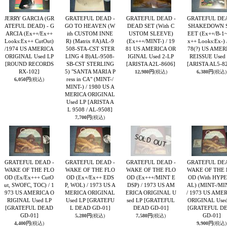
JERRY GARCIA (GR
GRATEFUL DEAD -
GRATEFUL DEAD -
GRATEFUL DEA
ATEFUL DEAD) - G
GO TO HEAVEN (W
DEAD SET (With C
SHAKEDOWN 
ARCIA (Ex++/Ex++
ith CUSTOM INNE
USTOM SLEEVE)
EET (Ex++/B-1
Looks:Ex++ CutOut)
R) (Matrix #A)AL-9
(Ex+++/MINT-) / 19
x++ Looks:Ex-) 
/1974 US AMERICA
508-STA-CST STER
81 US AMERICA OR
78(?) US AMER
ORIGINAL Used LP
LING 4 B)AL-9508-
IGINAL Used 2-LP
REISSUE Used
[ROUND RECORDS
SB-CST STERLING
[ARISTA A2L-8606]
[ARISTA AL5-8
RX-102]
5) "SANTA MARIA P
12,980円
(税込)
6,380円
(税込)
ress in CA" (MINT-/
6,050円
(税込)
MINT-) / 1980 US A
MERICA ORIGINAL
Used LP
[ARISTA A
L 9508 / AL-9508]
7,700円
(税込)
GRATEFUL DEAD -
GRATEFUL DEAD -
GRATEFUL DEAD -
GRATEFUL DEA
WAKE OF THE FLO
WAKE OF THE FLO
WAKE OF THE FLO
WAKE OF THE 
OD (Ex/Ex+++ CutO
OD (Ex+/Ex++ EDS
OD (Ex+++/MINT E
OD (With HYPE
ut, SWOFC, TOC) / 1
P, WOL) / 1973 US A
DSP) / 1973 US AM
AL) (MINT-/MI
973 US AMERICA O
MERICA ORIGINAL
ERICA ORIGINAL U
/ 1973 US AME
RIGINAL Used LP
Used LP
[GRATEFU
sed LP
[GRATEFUL
ORIGINAL Used
[GRATEFUL DEAD
L DEAD GD-01]
DEAD GD-01]
[GRATEFUL D
GD-01]
GD-01]
5,280円
(税込)
7,580円
(税込)
4,400円
(税込)
9,900円
(税込)