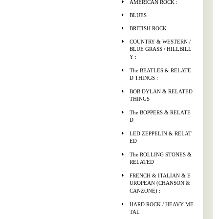
AMERICAN ROCK :
BLUES
BRITISH ROCK :
COUNTRY & WESTERN /
BLUE GRASS / HILLBILL
Y :
The BEATLES & RELATE
D THINGS :
BOB DYLAN & RELATED
THINGS
The BOPPERS & RELATE
D
LED ZEPPELIN & RELAT
ED
The ROLLING STONES &
RELATED
FRENCH & ITALIAN & E
UROPEAN (CHANSON &
CANZONE) :
HARD ROCK / HEAVY ME
TAL :