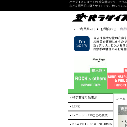
パラダイスレコードの 輸入盤ロック、ソウ
などを専門的に扱うサイトです。他ジャンル
ご利用案内
｜
お問合わせ
商品
特定商取引法表示
ホーム
LINK
商
レコード・CDなどの買取
G
NEW ENTRIES & INFORMA