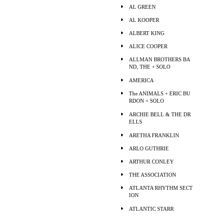
AL GREEN
AL KOOPER
ALBERT KING
ALICE COOPER
ALLMAN BROTHERS BA
ND, THE + SOLO
AMERICA
The ANIMALS + ERIC BU
RDON + SOLO
ARCHIE BELL & THE DR
ELLS
ARETHA FRANKLIN
ARLO GUTHRIE
ARTHUR CONLEY
THE ASSOCIATION
ATLANTA RHYTHM SECT
ION
ATLANTIC STARR