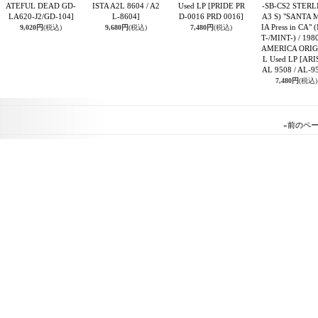
ATEFUL DEAD GD-
ISTA A2L 8604 / A2
Used LP
[PRIDE PR
-SB-CS2 STERL
LA620-J2/GD-104]
L-8604]
D-0016 PRD 0016]
A3 S) "SANTA 
IA Press in CA" 
9,020円
(税込)
9,680円
(税込)
7,480円
(税込)
T-/MINT-) / 198
AMERICA ORIG
L Used LP
[ARI
AL 9508 / AL-9
7,480円
(税込)
«
前のペ