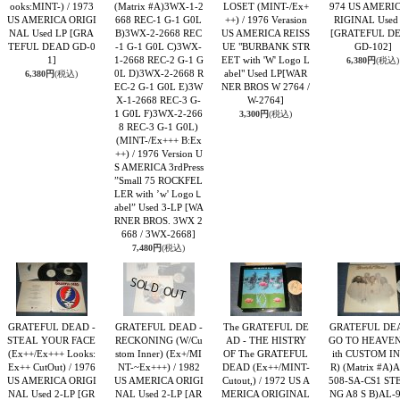
ooks:MINT-) / 1973
(Matrix #A)3WX-1-2
LOSET (MINT-/Ex+
974 US AMERI
US AMERICA ORIGI
668 REC-1 G-1 G0L
++) / 1976 Verasion
RIGINAL Used
NAL Used LP
[GRA
B)3WX-2-2668 REC
US AMERICA REISS
[GRATEFUL D
TEFUL DEAD GD-0
-1 G-1 G0L C)3WX-
UE "BURBANK STR
GD-102]
1]
1-2668 REC-2 G-1 G
EET with 'W' Logo L
6,380円
(税込)
0L D)3WX-2-2668 R
abel" Used LP
[WAR
6,380円
(税込)
EC-2 G-1 G0L E)3W
NER BROS W 2764 /
X-1-2668 REC-3 G-
W-2764]
1 G0L F)3WX-2-266
3,300円
(税込)
8 REC-3 G-1 G0L)
(MINT-/Ex+++ B:Ex
++) / 1976 Version U
S AMERICA 3rdPress
”Small 75 ROCKFEL
LER with ’w' LogoＬ
abel” Used 3-LP
[WA
RNER BROS. 3WX 2
668 / 3WX-2668]
7,480円
(税込)
GRATEFUL DEAD -
GRATEFUL DEAD -
The GRATEFUL DE
GRATEFUL DEA
STEAL YOUR FACE
RECKONING (W/Cu
AD - THE HISTRY
GO TO HEAVEN
(Ex++/Ex+++ Looks:
stom Inner) (Ex+/MI
OF The GRATEFUL
ith CUSTOM I
Ex++ CutOut) / 1976
NT-~Ex+++) / 1982
DEAD (Ex++/MINT-
R) (Matrix #A)
US AMERICA ORIGI
US AMERICA ORIGI
Cutout,) / 1972 US A
508-SA-CS1 ST
NAL Used 2-LP
[GR
NAL Used 2-LP
[AR
MERICA ORIGINAL
NG A8 S B)AL-