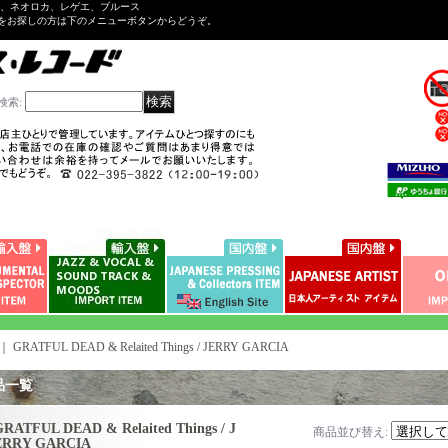
ル、ネオロカ、レゲエ、ブルース
をお探しの方は下のメニューボタンからどうぞ。
検索
:
｜
GRATFUL DEAD & Relaited Things / JERRY GARCIA
品一覧
RATFUL DEAD & Relaited Things / J
商品並び替え
:
ERRY GARCIA