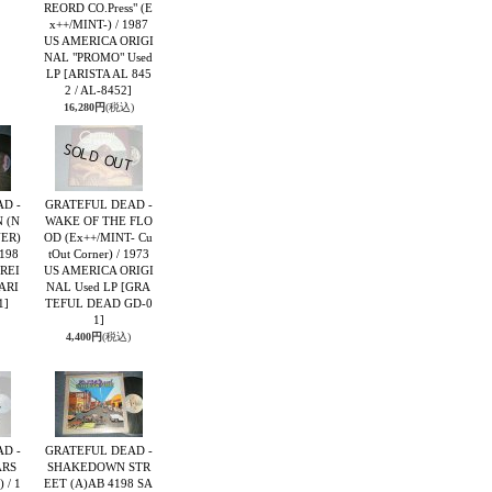
REORD CO.Press" (E
x++/MINT-) / 1987
US AMERICA ORIGI
NAL "PROMO" Used
LP
[ARISTA AL 845
2 / AL-8452]
16,280円
(税込)
D -
GRATEFUL DEAD -
 (N
WAKE OF THE FLO
ER)
OD (Ex++/MINT- Cu
 198
tOut Corner) / 1973
REI
US AMERICA ORIGI
ARI
NAL Used LP
[GRA
1]
TEFUL DEAD GD-0
1]
4,400円
(税込)
D -
GRATEFUL DEAD -
ARS
SHAKEDOWN STR
 / 1
EET (A)AB 4198 SA