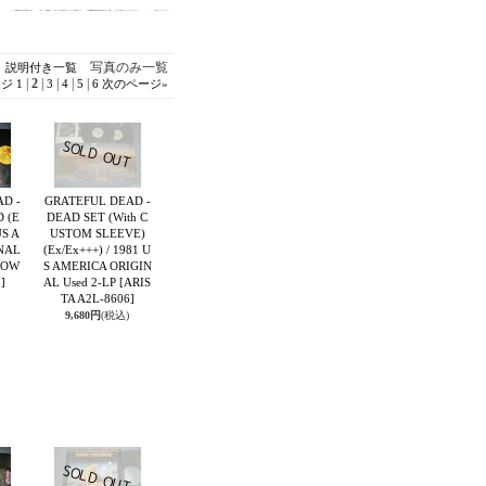
写真のみ一覧
説明付き一覧
|
2
|
|
|
|
ージ
1
3
4
5
6
次のページ
»
D -
GRATEFUL DEAD -
 (E
DEAD SET (With C
US A
USTOM SLEEVE)
NAL
(Ex/Ex+++) / 1981 U
LOW
S AMERICA ORIGIN
]
AL Used 2-LP
[ARIS
TA A2L-8606]
9,680円
(税込)