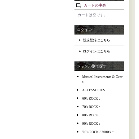
カートの中身
カートは空です。
ログイン
新規登録はこちら
ログインはこちら
ジャンル別で探す
Musical Instruments & Gear
s
ACCESSORIES
60's ROCK :
70's ROCK :
80's ROCK :
90's ROCK :
'00's ROCK / 2000's ~