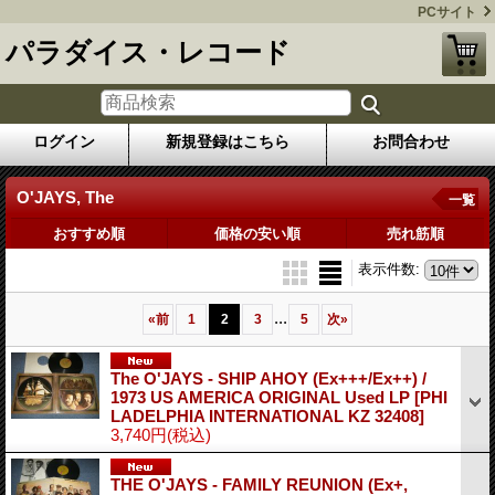
PCサイト
パラダイス・レコード
ログイン
新規登録はこちら
お問合わせ
O'JAYS, The
一覧
おすすめ順
価格の安い順
売れ筋順
表示件数
:
...
«
前
1
2
3
5
次
»
The O'JAYS - SHIP AHOY (Ex+++/Ex++) /
1973 US AMERICA ORIGINAL Used LP
[PHI
LADELPHIA INTERNATIONAL KZ 32408]
3,740円
(税込)
THE O'JAYS - FAMILY REUNION (Ex+,