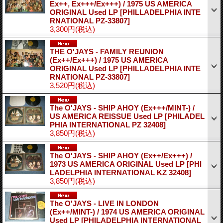
Ex++, Ex+++/Ex+++) / 1975 US AMERICA
ORIGINAL Used LP
[PHILLADELPHIA INTE
RNATIONAL PZ-33807]
3,300円
(税込)
THE O'JAYS - FAMILY REUNION
(Ex++/Ex+++) / 1975 US AMERICA
ORIGINAL Used LP
[PHILLADELPHIA INTE
RNATIONAL PZ-33807]
3,520円
(税込)
The O'JAYS - SHIP AHOY (Ex+++/MINT-) /
US AMERICA REISSUE Used LP
[PHILADEL
PHIA INTERNATIONAL PZ 32408]
3,850円
(税込)
The O'JAYS - SHIP AHOY (Ex++/Ex+++) /
1973 US AMERICA ORIGINAL Used LP
[PHI
LADELPHIA INTERNATIONAL KZ 32408]
3,850円
(税込)
The O'JAYS - LIVE IN LONDON
(Ex++/MINT-) / 1974 US AMERICA ORIGINAL
Used LP
[PHILADELPHIA INTERNATIONAL