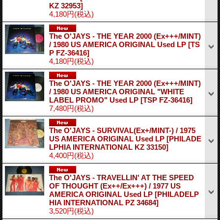
KZ 32953]
4,180円
(税込)
The O'JAYS - THE YEAR 2000 (Ex+++/MINT)
/ 1980 US AMERICA ORIGINAL Used LP
[TS
P FZ-36416]
4,180円
(税込)
The O'JAYS - THE YEAR 2000 (Ex+++/MINT)
/ 1980 US AMERICA ORIGINAL "WHITE
LABEL PROMO" Used LP
[TSP FZ-36416]
7,480円
(税込)
The O'JAYS - SURVIVAL(Ex+/MINT-) / 1975
US AMERICA ORIGINAL Used LP
[PHILADE
LPHIA INTERNATIONAL KZ 33150]
4,400円
(税込)
The O'JAYS - TRAVELLIN' AT THE SPEED
OF THOUGHT (Ex++/Ex+++) / 1977 US
AMERICA ORIGINAL Used LP
[PHILADELP
HIA INTERNATIONAL PZ 34684]
3,520円
(税込)