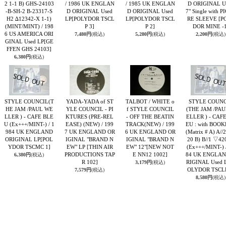
2 1-1 B) GHS-24103
/ 1986 UK ENGLAN
/ 1985 UK ENGLAN
D ORIGINAL U
-B-SH-2 B-23317-S
D ORIGINAL Used
D ORIGINAL Used
7" Single with P
H2 ∆12342-X 1-1)
LP
[POLYDOR TSCL
LP
[POLYDOR TSCL
RE SLEEVE
[P
(MINT/MINT) / 198
P 3]
P 2]
DOR MINE -1
6 US AMERICA ORI
7,480円
(税込)
5,280円
(税込)
2,200円
(税込)
GINAL Used LP
[GE
FFEN GHS 24103]
6,380円
(税込)
STYLE COUNCIL(T
YADA-YADA of ST
TALBOT / WHITE o
STYLE COUNC
HE JAM /PAUL WE
YLE COUNCIL - PI
f STYLE COUNCIL
(THE JAM /PA
LLER ) - CAFE BLE
KTURES (PRE-REL
- OFF THE BEATIN
ELLER ) - CAF
U (Ex+++/MINT-) / 1
EASE) (NEW) / 199
TRACK(NEW) / 199
EU : with BOO
984 UK ENGLAND
7 UK ENGLAND OR
6 UK ENGLAND OR
(Matrix # A) A//
ORIGINAL LP
[POL
IGINAL "BRAND N
IGINAL "BRAND N
20 B) B//1 ▽42
YDOR TSCMC 1]
EW" LP
[THIN AIR
EW" 12"
[NEW NOT
(Ex+++/MINT-) 
PRODUCTIONS TAP
E NN12 1002]
84 UK ENGLAN
6,380円
(税込)
R 102]
RIGINAL Used 
3,179円
(税込)
OLYDOR TSCLP
7,579円
(税込)
8,580円
(税込)