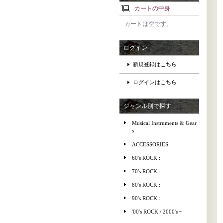
カートの中身
カートは空です。
ログイン
新規登録はこちら
ログインはこちら
ジャンル別で探す
Musical Instruments & Gear
s
ACCESSORIES
60's ROCK :
70's ROCK :
80's ROCK :
90's ROCK :
'00's ROCK / 2000's ~