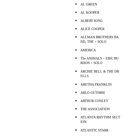
AL GREEN
AL KOOPER
ALBERT KING
ALICE COOPER
ALLMAN BROTHERS BA
ND, THE + SOLO
AMERICA
The ANIMALS + ERIC BU
RDON + SOLO
ARCHIE BELL & THE DR
ELLS
ARETHA FRANKLIN
ARLO GUTHRIE
ARTHUR CONLEY
THE ASSOCIATION
ATLANTA RHYTHM SECT
ION
ATLANTIC STARR