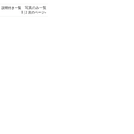
写真のみ一覧
説明付き一覧
1
|
2
次のページ
»