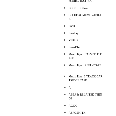
SCORE / INSTRUCT
BOOKS : Others
GOODS & MEMORABILI
A
DVD
Blu-Ray
VIDEO
LaserDisc
Music Tape : CASSETTE T
APE
Music Tape : REEL-TO-RE
EL
Music Tape: 8 TRACK CAR
TRIDGE TAPE
A
ABBA & RELAITED THIN
GS
AC/DC
AEROSMITH