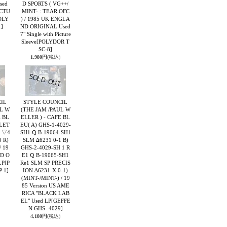
sed
D SPORTS ( VG++/
ICTU
MINT- : TEAR OFC
OLY
) / 1985 UK ENGLA
]
ND ORIGINAL Used
7" Single with Picture
Sleeve
[POLYDOR T
SC-8]
1,980円
(税込)
IL
STYLE COUNCIL
UL W
(THE JAM /PAUL W
E BL
ELLER ) - CAFE BL
KLET
EU( A) GHS-1-4029-
2 ▽4
SH1 Ꝗ B-19064-SH1
0 R)
SLM ∆6231 0-1 B)
/ 19
GHS-2-4029-SH 1 R
D O
E1 Ꝗ B-19065-SH1
LP
[P
Re1 SLM SP PRECIS
 1]
ION ∆6231-X 0-1)
(MINT-/MINT-) / 19
85 Version US AME
RICA "BLACK LAB
EL" Used LP
[GEFFE
N GHS- 4029]
4,180円
(税込)