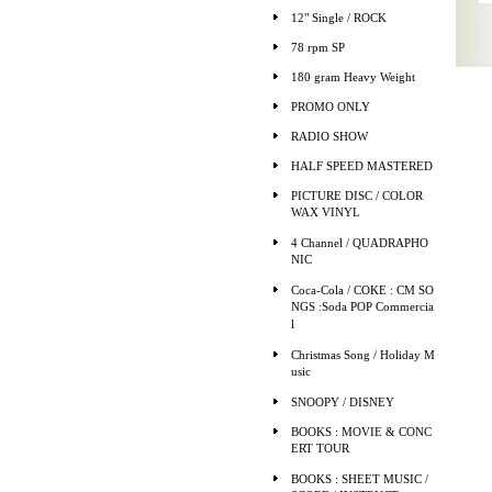
12" Single / ROCK
78 rpm SP
180 gram Heavy Weight
PROMO ONLY
RADIO SHOW
HALF SPEED MASTERED
PICTURE DISC / COLOR
WAX VINYL
4 Channel / QUADRAPHO
NIC
Coca-Cola / COKE : CM SO
NGS :Soda POP Commercia
l
Christmas Song / Holiday M
usic
SNOOPY / DISNEY
BOOKS : MOVIE & CONC
ERT TOUR
BOOKS : SHEET MUSIC /