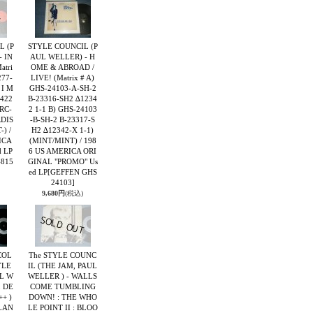
L (P
STYLE COUNCIL (P
 IN
AUL WELLER) - H
tri
OME & ABROAD /
277-
LIVE! (Matrix # A)
 I M
GHS-24103-A-SH-2
422
B-23316-SH2 ∆1234
RC-
2 1-1 B) GHS-24103
RDIS
-B-SH-2 B-23317-S
) /
H2 ∆12342-X 1-1)
ICA
(MINT/MINT) / 198
 LP
6 US AMERICA ORI
-815
GINAL "PROMO" Us
ed LP
[GEFFEN GHS
24103]
9,680円
(税込)
COL
The STYLE COUNC
YLE
IL (THE JAM, PAUL
UL W
WELLER ) - WALLS
L DE
COME TUMBLING
++ )
DOWN! : THE WHO
GLAN
LE POINT II : BLOO