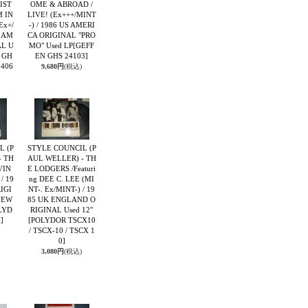
IST
OME & ABROAD /
M IN
LIVE! (Ex+++/MINT
Ex+/
-) / 1986 US AMERI
S AM
CA ORIGINAL "PRO
AL U
MO" Used LP
[GEFF
 GH
EN GHS 24103]
2406
9,680円
(税込)
L (P
STYLE COUNCIL (P
- TH
AUL WELLER) - TH
VIN
E LODGERS /Featuri
/ 19
ng DEE C. LEE (MI
IGI
NT-. Ex/MINT-) / 19
NEW
85 UK ENGLAND O
LYD
RIGINAL Used 12"
]
[POLYDOR TSCX10
/ TSCX-10 / TSCX 1
0]
3,080円
(税込)