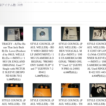
録アイテム数
:
31件
TRACEY - A)The Ho
STYLE COUNCIL (P
STYLE COUNCIL (P
STYLE COUNCI
use That Jack Built
AUL WELLER) - BO
AUL WELLER) - (W
AUL WELLER) 
B) Dr. Love (Produce
Y WHO CRIED WO
HEN YOU)CALL M
E COST OF LO
d by PAUL WELLE
LF (MINT/MINT) / 1
E (Ex+/MINT-) / 198
G (With CUSTO
R) (Ex++/MINT-) / 1
985 US AMERICA O
6 US AMERICA ORI
NNER SLEEVE)
983 UK ENGLAND
RIGINAL "PROMO
GINAL "PRMO ONL
++/MINT-) / 19
ORIGINAL Used 7"
ONY SAME FLIP" U
Y" Used 12"
[GEFFE
S AMERICA OR
Single with PICTUR
sed 7"
[GEFFEN 7-2
N PRO-A-2490]
AL Used P
[POL
E SLEEVE
[RESPO
8941]
R 422 831 443
4,180円
(税込)
ND KOB-701]
5,280円
(税込)
4,950円
(税込)
5,280円
(税込)
STYLE COUNCIL (P
STYLE COUNCIL (P
STYLE COUNCIL (P
STYLE COUNCI
AUL WELLER) - TH
AUL WELLER) - TH
AUL WELLER) - TH
AUL WELLER) -