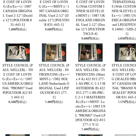
E COST OF LOVIN
E COST OF LOVIN
E COST OF LOVIN
TERNATIONAL
G (Ex/Ex++) / 1987
G (Ex+++/MINT-) / 1
G (With CUSTOM I
S (With CUSTO
CANADA ORIGINA
987 CANADA ORIG
NNER SLEEVE) (E
NER SLEEVE) (
L Used 2-12" (Doubl
INAL Used 2-12" (D
x/MINT-) / 1987 UK
Ex++) / 1985 U
e 12")
[POLYDOR 8
ouble 12")
[POLYDO
ENGLAND ORIGIN
ERICA ORIGIN
31-443-1]
R 831-443-1]
AL Used 2-12" (Dou
sed LP
[GEFFEN
ble 12")
[POLYDOR
S 24061 / GHS-
7,480円
(税込)
9,680円
(税込)
TSCLP-4]
1]
9,680円
(税込)
3,850円
(税込)
STYLE COUNCIL (P
STYLE COUNCIL (P
STYLE COUNCIL (P
STYLE COUNCI
AUL WELLER) - TH
AUL WELLER) - IN
AUL WELLER) - IN
AUL WELLER) 
E COST OF LOVIN
TRODUCING (Ex++/
TRODUCING (Matri
E COST OF LO
G (Ex+/Ex++) / 1987
MINT-) / 1982 HOL
x # A) 422 815 277-
G (SEALED BB) 
US AMERICA ORIGI
LAND Netherlands O
1-AS-PRC-C 1-1 I M
87 CANADA OR
NAL "PROMO" Used
RIGINAL Used LP
[P
ASTERDISK B) 422
NAL "BRAND 
P
[POLYDOR 422 83
OLYDOR 815 277-
815 277-1-BS-PRC-
SEALED" P
[PO
1 443-1]
1]
C 2-1 I MASTERDIS
OR 831 443-1
K) (Ex++/MINT- Lo
8,580円
(税込)
7,480円
(税込)
7,579円
(税込)
oks:Ex++) / 1983 US
AMERICA ORIGINA
L "PROMO" Used LP
[POLYDOR 422-815
277-1 Y-1]
7,480円
(税込)