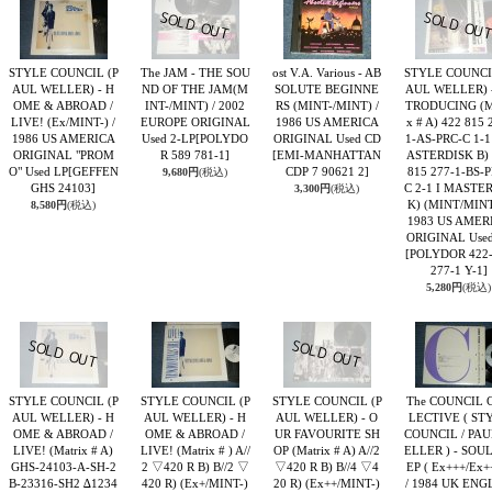
STYLE COUNCIL (P
The JAM - THE SOU
ost V.A. Various - AB
STYLE COUNCI
AUL WELLER) - H
ND OF THE JAM(M
SOLUTE BEGINNE
AUL WELLER) -
OME & ABROAD /
INT-/MINT) / 2002
RS (MINT-/MINT) /
TRODUCING (Ma
LIVE! (Ex/MINT-) /
EUROPE ORIGINAL
1986 US AMERICA
x # A) 422 815 
1986 US AMERICA
Used 2-LP
[POLYDO
ORIGINAL Used CD
1-AS-PRC-C 1-1
ORIGINAL "PROM
R 589 781-1]
[EMI-MANHATTAN
ASTERDISK B) 
O" Used LP
[GEFFEN
CDP 7 90621 2]
815 277-1-BS-P
9,680円
(税込)
GHS 24103]
C 2-1 I MASTE
3,300円
(税込)
K) (MINT/MINT-
8,580円
(税込)
1983 US AMER
ORIGINAL Used
[POLYDOR 422
277-1 Y-1]
5,280円
(税込)
STYLE COUNCIL (P
STYLE COUNCIL (P
STYLE COUNCIL (P
The COUNCIL 
AUL WELLER) - H
AUL WELLER) - H
AUL WELLER) - O
LECTIVE ( ST
OME & ABROAD /
OME & ABROAD /
UR FAVOURITE SH
COUNCIL / PA
LIVE! (Matrix # A)
LIVE! (Matrix # ) A//
OP (Matrix # A) A//2
ELLER ) - SOU
GHS-24103-A-SH-2
2 ▽420 R B) B//2 ▽
▽420 R B) B//4 ▽4
EP ( Ex+++/Ex+
B-23316-SH2 ∆1234
420 R) (Ex+/MINT-)
20 R) (Ex++/MINT-)
/ 1984 UK EN