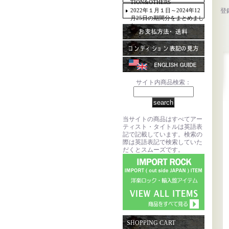
TION&OTHERS
2022年１月１日～2024年12
登
月25日の期間分をまとめまし
た。
サイト内商品検索：
当サイトの商品はすべてアー
ティスト・タイトルは英語表
記で記載しています。検索の
際は英語表記で検索していた
だくとスムーズです。
SHOPPING CART