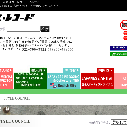
ル、ネオロカ、レゲエ、ブルース
をお探しの方は下のメニューボタンからどうぞ。
検索
:
｜
STYLE COUNCIL
品一覧
STYLE COUNCIL
商品並び替え
: