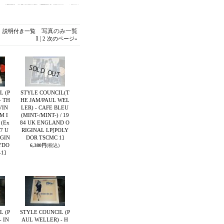
写真のみ一覧
説明付き一覧
1
|
2
次のページ
»
L (P
STYLE COUNCIL(T
- TH
HE JAM/PAUL WEL
VIN
LER) - CAFE BLEU
M I
(MINT-/MINT-) / 19
 (Ex
84 UK ENGLAND O
87 U
RIGINAL LP
[POLY
IGIN
DOR TSCMC 1]
YDO
6,380円
(税込)
-1]
L (P
STYLE COUNCIL (P
 IN
AUL WELLER) - H