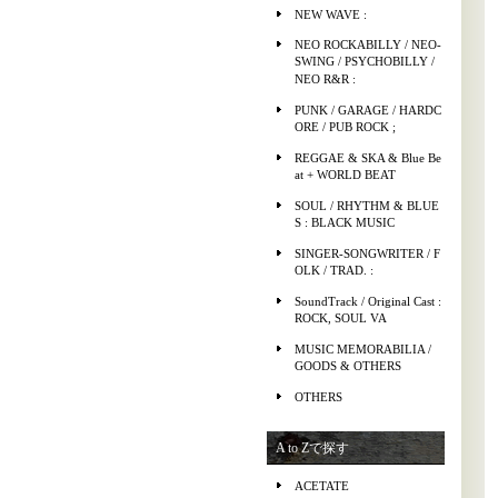
NEW WAVE :
NEO ROCKABILLY / NEO-
SWING / PSYCHOBILLY /
NEO R&R :
PUNK / GARAGE / HARDC
ORE / PUB ROCK ;
REGGAE & SKA & Blue Be
at + WORLD BEAT
SOUL / RHYTHM & BLUE
S : BLACK MUSIC
SINGER-SONGWRITER / F
OLK / TRAD. :
SoundTrack / Original Cast :
ROCK, SOUL VA
MUSIC MEMORABILIA /
GOODS & OTHERS
OTHERS
A to Zで探す
ACETATE