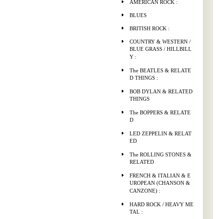
AMERICAN ROCK :
BLUES
BRITISH ROCK :
COUNTRY & WESTERN /
BLUE GRASS / HILLBILL
Y :
The BEATLES & RELATE
D THINGS :
BOB DYLAN & RELATED
THINGS
The BOPPERS & RELATE
D
LED ZEPPELIN & RELAT
ED
The ROLLING STONES &
RELATED
FRENCH & ITALIAN & E
UROPEAN (CHANSON &
CANZONE) :
HARD ROCK / HEAVY ME
TAL :