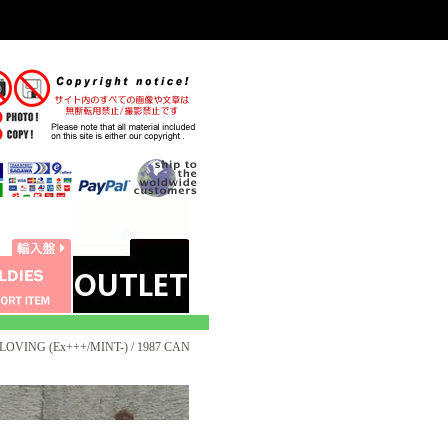
OVING (Ex+++/MINT-) / 1987 CAN