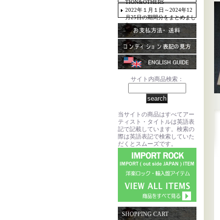
TION&OTHERS
2022年１月１日～2024年12
月25日の期間分をまとめまし
た。
サイト内商品検索：
当サイトの商品はすべてアー
ティスト・タイトルは英語表
記で記載しています。検索の
際は英語表記で検索していた
だくとスムーズです。
SHOPPING CART