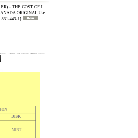
ER) - THE COST OF L
 CANADA ORIGINAL Use
831-443-1
]
ION
DISK
MINT