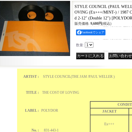
STYLE COUNCIL (PAUL WELL
OVING (Ex+++/MINT-) / 1987
d 2-12" (Double 12")
[
POLYDOR 
販売価格
:
9,680円
(税込)
Facebookでシェア
数量
:
｜
ARTIST :
STYLE COUNCIL(THE JAM /PAUL WELLER )
TITLE :
THE COST OF LOVING
CONDIT
LABEL :
POLYDOR
JACKET
Ex+++
No. :
831-443-1