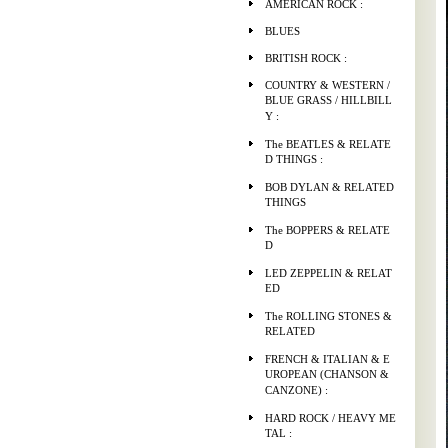
AMERICAN ROCK :
BLUES
BRITISH ROCK :
COUNTRY & WESTERN /
BLUE GRASS / HILLBILL
Y :
The BEATLES & RELATE
D THINGS :
BOB DYLAN & RELATED
THINGS
The BOPPERS & RELATE
D
LED ZEPPELIN & RELAT
ED
The ROLLING STONES &
RELATED
FRENCH & ITALIAN & E
UROPEAN (CHANSON &
CANZONE) :
HARD ROCK / HEAVY ME
TAL :