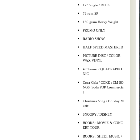
12" Single / ROCK
78 rpm SP
180 gram Heavy Weight
PROMO ONLY
RADIO SHOW
HALF SPEED MASTERED
PICTURE DISC / COLOR
WAX VINYL
4 Channel / QUADRAPHO
NIC
Coca-Cola / COKE : CM SO
NGS :Soda POP Commercia
l
Christmas Song / Holiday M
usic
SNOOPY / DISNEY
BOOKS : MOVIE & CONC
ERT TOUR
BOOKS : SHEET MUSIC /