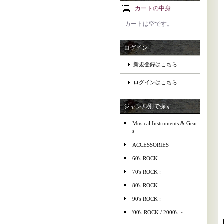
カートの中身
カートは空です。
ログイン
新規登録はこちら
ログインはこちら
ジャンル別で探す
Musical Instruments & Gear
s
ACCESSORIES
60's ROCK :
70's ROCK :
80's ROCK :
90's ROCK :
'00's ROCK / 2000's ~