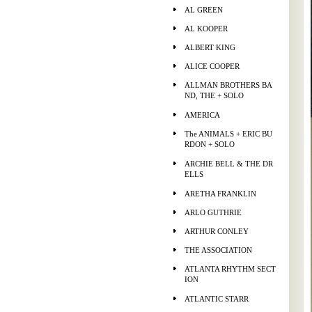
AL GREEN
AL KOOPER
ALBERT KING
ALICE COOPER
ALLMAN BROTHERS BA
ND, THE + SOLO
AMERICA
The ANIMALS + ERIC BU
RDON + SOLO
ARCHIE BELL & THE DR
ELLS
ARETHA FRANKLIN
ARLO GUTHRIE
ARTHUR CONLEY
THE ASSOCIATION
ATLANTA RHYTHM SECT
ION
ATLANTIC STARR