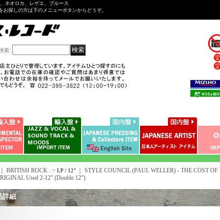
ル、ネオロカ、レゲエ、ブルース
をお探しの方は下のメニューボタンからどうぞ。
検索
:
｜ BRITISH ROCK : >
｜
STYLE COUNCIL (PAUL WELLER) - THE COST OF L
LP / 12"
IGINAL Used 2-12" (Double 12")
品詳細