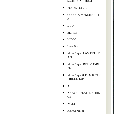
SCORE / INSTRUCT
BOOKS : Others
GOODS & MEMORABILI
A
DVD
Blu-Ray
VIDEO
LaserDisc
Music Tape : CASSETTE T
APE
Music Tape : REEL-TO-RE
EL
Music Tape: 8 TRACK CAR
TRIDGE TAPE
A
ABBA & RELAITED THIN
GS
AC/DC
AEROSMITH