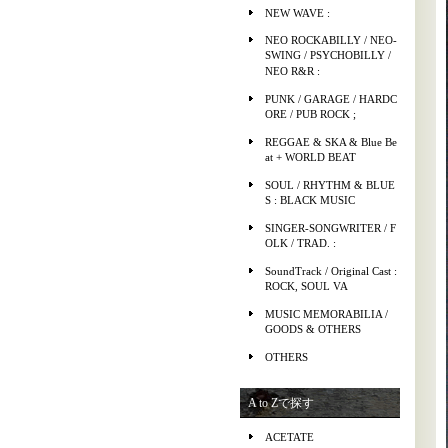
NEW WAVE :
NEO ROCKABILLY / NEO-
SWING / PSYCHOBILLY /
NEO R&R :
PUNK / GARAGE / HARDC
ORE / PUB ROCK ;
REGGAE & SKA & Blue Be
at + WORLD BEAT
SOUL / RHYTHM & BLUE
S : BLACK MUSIC
SINGER-SONGWRITER / F
OLK / TRAD. :
SoundTrack / Original Cast :
ROCK, SOUL VA
MUSIC MEMORABILIA /
GOODS & OTHERS
OTHERS
A to Zで探す
ACETATE