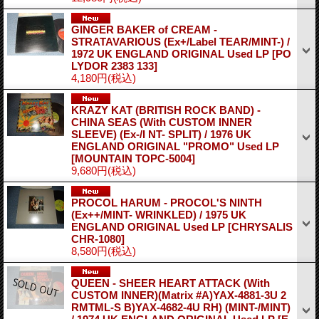
GINGER BAKER of CREAM -
STRATAVARIOUS (Ex+/Label TEAR/MINT-) /
1972 UK ENGLAND ORIGINAL Used LP
[PO
LYDOR 2383 133]
4,180円
(税込)
KRAZY KAT (BRITISH ROCK BAND) -
CHINA SEAS (With CUSTOM INNER
SLEEVE) (Ex-/I NT- SPLIT) / 1976 UK
ENGLAND ORIGINAL "PROMO" Used LP
[MOUNTAIN TOPC-5004]
9,680円
(税込)
PROCOL HARUM - PROCOL'S NINTH
(Ex++/MINT- WRINKLED) / 1975 UK
ENGLAND ORIGINAL Used LP
[CHRYSALIS
CHR-1080]
8,580円
(税込)
QUEEN - SHEER HEART ATTACK (With
CUSTOM INNER)(Matrix #A)YAX-4881-3U 2
RMTML-S B)YAX-4682-4U RH) (MINT-/MINT)