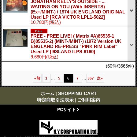
JONATHAN KELLY'S OUTSIDE - ...
WAITING ON YOU (With INSERTS)
(Ex+/MINT-) / 1974 UK ENGLAND ORIGINAL
Used LP
[RCA VICTOR LPL1-5022]
10,780円
(税込)
FREE - FREE LIVE! ( Matrix #A)85535-1
B)85535-2) (MINT-/MINT-) /1972 Version UK
ENGLAND RE-PRESS "PINK RIM Label"
Used LP
[I9SLAND ILPS-9160]
9,680円
(税込)
(60件/3665件)
...
...
«
前
1
5
6
7
367
次
»
ホーム
|
SHOPPING CART
特定商取引法表示
|
ご利用案内
PCサイト