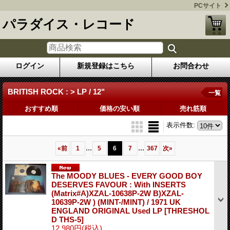
PCサイト
パラダイス・レコード
ログイン
新規登録はこちら
お問合わせ
BRITISH ROCK : > LP / 12"
一覧
おすすめ順
価格の安い順
売れ筋順
表示件数
:
...
...
«
前
1
5
6
7
367
次
»
The MOODY BLUES - EVERY GOOD BOY
DESERVES FAVOUR : With INSERTS
(Matrix#A)XZAL-10638P-2W B)XZAL-
10639P-2W ) (MINT-/MINT) / 1971 UK
ENGLAND ORIGINAL Used LP
[THRESHOL
D THS-5]
12,980円
(税込)