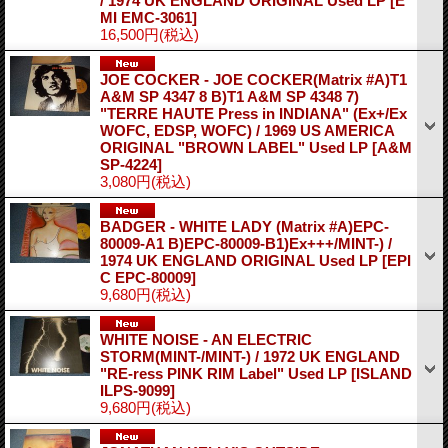
/ 1974 UK ENGLAND ORIGINAL Used LP
[E
MI EMC-3061]
16,500円
(税込)
JOE COCKER - JOE COCKER(Matrix #A)T1
A&M SP 4347 8 B)T1 A&M SP 4348 7)
"TERRE HAUTE Press in INDIANA" (Ex+/Ex
WOFC, EDSP, WOFC) / 1969 US AMERICA
ORIGINAL "BROWN LABEL" Used LP
[A&M
SP-4224]
3,080円
(税込)
BADGER - WHITE LADY (Matrix #A)EPC-
80009-A1 B)EPC-80009-B1)Ex+++/MINT-) /
1974 UK ENGLAND ORIGINAL Used LP
[EPI
C EPC-80009]
9,680円
(税込)
WHITE NOISE - AN ELECTRIC
STORM(MINT-/MINT-) / 1972 UK ENGLAND
"RE-ress PINK RIM Label" Used LP
[ISLAND
ILPS-9099]
9,680円
(税込)