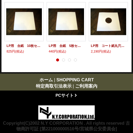
LP用 台紙 10枚セット
LP用 台紙 5枚セット
LP用 コート紙丸穴ジャケ 10枚セット
825円
(税込)
440円
(税込)
2,190円
(税込)
ホーム
|
SHOPPING CART
特定商取引法表示
|
ご利用案内
PCサイト
Copyright(C)2002 N.Y CORPORATION . All rights reserved 古
物商許可証 [第221000000516号/宮城県公安委員会]