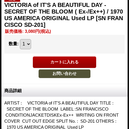
VICTORIA of IT'S A BEAUTIFUL DAY -
SECRET OF THE BLOOM ( Ex-/Ex++) / 1970
US AMERICA ORIGINAL Used LP
[SN FRAN
CISCO SD-201]
販売価格
:
3,080円
(税込)
数量
:
商品詳細
ARTIST : VICTORIA of IT'S A BEAUTIFUL DAY TITLE :
SECRET OF THE BLOOM LABEL :SN FRANCISCO
CONDITIONJACKETDISKEx-Ex++ WRITING ON FRONT
COVER CUT OUT EDGE SPLIT No. : SD-201 OTHERS :
1970 US AMERICA ORIGINAL Used LP