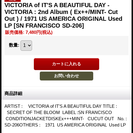
VICTORIA of IT'S A BEAUTIFUL DAY -
VICTORIA : 2nd Album ( Ex++/MINT- Cut
Out ) / 1971 US AMERICA ORIGINAL Used
LP
[SN FRANCISCO SD-206]
販売価格
:
7,480円
(税込)
数量
:
商品詳細
ARTIST : VICTORIA of IT'S A BEAUTIFUL DAY TITLE :
SECRET OF THE BLOOM LABEL :SN FRANCISCO
CONDITIONJACKETDISKEx+++MINT- CUCUT OUT No. :
SD-206OTHERS : 1971 US AMERICA ORIGINAL Used LP