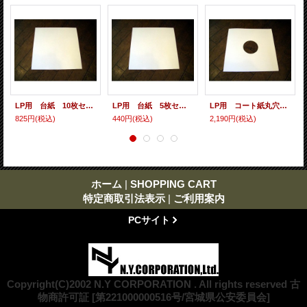
LP用 台紙 10枚セット
LP用 台紙 5枚セット
LP用 コート紙丸穴ジャケ 10枚セット
825円
(税込)
440円
(税込)
2,190円
(税込)
ホーム
|
SHOPPING CART
特定商取引法表示
|
ご利用案内
PCサイト
Copyright(C)2002 N.Y CORPORATION . All rights reserved 古
物商許可証 [第221000000516号/宮城県公安委員会]