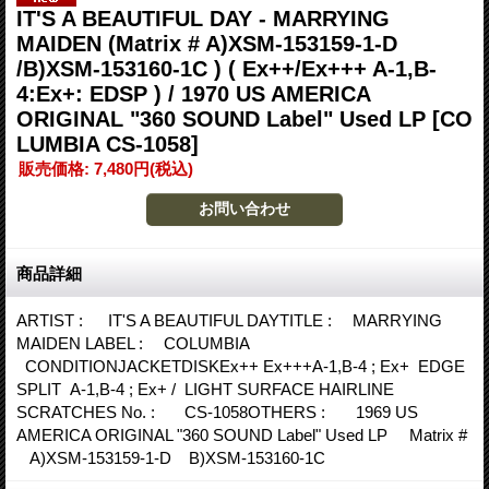
IT'S A BEAUTIFUL DAY - MARRYING
MAIDEN (Matrix # A)XSM-153159-1-D
/B)XSM-153160-1C ) ( Ex++/Ex+++ A-1,B-
4:Ex+: EDSP ) / 1970 US AMERICA
ORIGINAL "360 SOUND Label" Used LP
[CO
LUMBIA CS-1058]
販売価格
:
7,480円
(税込)
商品詳細
ARTIST : IT'S A BEAUTIFUL DAYTITLE : MARRYING
MAIDEN LABEL : COLUMBIA
CONDITIONJACKETDISKEx++ Ex+++A-1,B-4 ; Ex+ EDGE
SPLIT A-1,B-4 ; Ex+ / LIGHT SURFACE HAIRLINE
SCRATCHES No. : CS-1058OTHERS : 1969 US
AMERICA ORIGINAL "360 SOUND Label" Used LP Matrix #
A)XSM-153159-1-D B)XSM-153160-1C