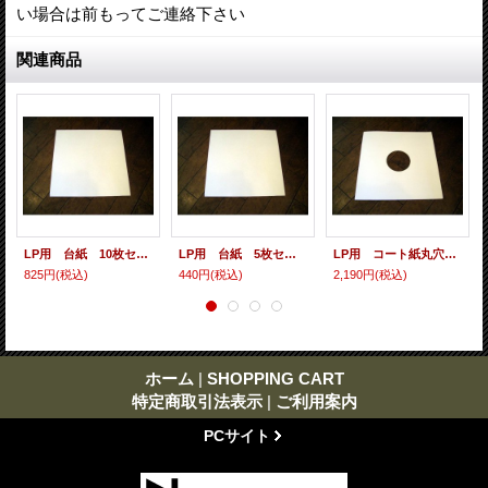
い場合は前もってご連絡下さい
関連商品
LP用 台紙 10枚セット
LP用 台紙 5枚セット
LP用 コート紙丸穴ジャケ 10枚セット
825円
(税込)
440円
(税込)
2,190円
(税込)
ホーム
|
SHOPPING CART
特定商取引法表示
|
ご利用案内
PCサイト