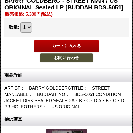
BARRY GOLDBERG - STREET MAN / US
ORIGINAL Sealed LP
[BUDDAH BDS-5051]
販売価格
:
5,380円
(税込)
数量
:
商品詳細
ARTIST： BARRY GOLDBERGTITLE： STREET
MANLABEL： BUDDAH NO： BDS-5051 CONDITION
JACKET DISK SEALED SEALED A・B・C・D A・B・C・D
BB HOLEOTHERS： US ORIGINAL
他の写真