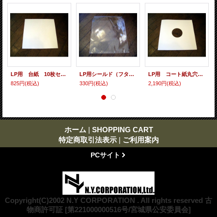
LP用 台紙 10枚セット
LP用シールド（フタノリ） 10枚セット
LP用 コート紙丸穴ジャケ 10枚セット
825円
(税込)
330円
(税込)
2,190円
(税込)
ホーム
|
SHOPPING CART
特定商取引法表示
|
ご利用案内
PCサイト
Copyright(C)2002 N.Y CORPORATION . All rights reserved 古
物商許可証 [第221000000516号/宮城県公安委員会]