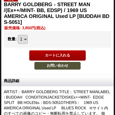
BARRY GOLDBERG - STREET MAN
/(Ex++/MINT- BB, EDSP) / 1969 US
AMERICA ORIGINAL Used LP
[BUDDAH BD
S-5051]
販売価格
:
3,850円
(税込)
数量
:
商品詳細
ARTIST : BARRY GOLDBERG TITLE : STREET MANLABEL
: BUDDAH CONDITIONJACKETDISKEx++MINT- EDGE
SPLIT BB HOLENo. : BDS-5051OTHERS : 1969 US
AMERICA ORIGINAL Used LP BLUES ROCK ※サイト内
のすべての画像のコピー・無断転用を禁止しています。 個