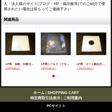
人・法人様のサイト(ブログ・HP・掲示板等)でのご紹介で使
用されたい場合は前もってご連絡下さい
関連商品
LP用 台紙 10枚セット
LP用シールド（フタノリ） 10枚セット
LP用 コート紙丸穴ジャケ 10枚セット
825円
(税込)
330円
(税込)
2,190円
(税込)
ホーム
|
SHOPPING CART
特定商取引法表示
|
ご利用案内
PCサイト