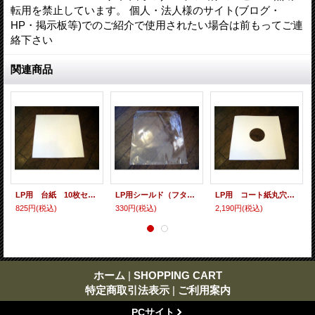
転用を禁止しています。 個人・法人様のサイト(ブログ・
HP・掲示板等)でのご紹介で使用されたい場合は前もってご連
絡下さい
関連商品
LP用 台紙 10枚セット
LP用シールド（フタノリ） 10枚セット
LP用 コート紙丸穴ジャケ 10枚セット
825円
(税込)
330円
(税込)
2,190円
(税込)
ホーム
|
SHOPPING CART
特定商取引法表示
|
ご利用案内
PCサイト