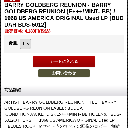
BARRY GOLDBERG REUNION - BARRY
GOLDBERG REUNION (E+++/MINT- BB) /
1968 US AMERICA ORIGINAL Used LP
[BUD
DAH BDS-5012]
販売価格
:
4,180円
(税込)
数量
:
商品詳細
ARTIST : BARRY GOLDBERG REUNION TITLE : BARRY
GOLDBERG REUNION LABEL : BUDDAH
CONDITIONJACKETDISKEx+++MINT- BB HOLENo. : BDS-
5012OTHERS : 1968 US AMERICA ORIGINAL Used LP
BLUES ROCK ※サイト内のすべての画像のコピー・無断