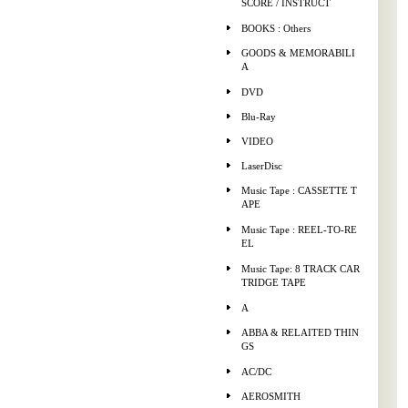
SCORE / INSTRUCT
BOOKS : Others
GOODS & MEMORABILI
A
DVD
Blu-Ray
VIDEO
LaserDisc
Music Tape : CASSETTE T
APE
Music Tape : REEL-TO-RE
EL
Music Tape: 8 TRACK CAR
TRIDGE TAPE
A
ABBA & RELAITED THIN
GS
AC/DC
AEROSMITH