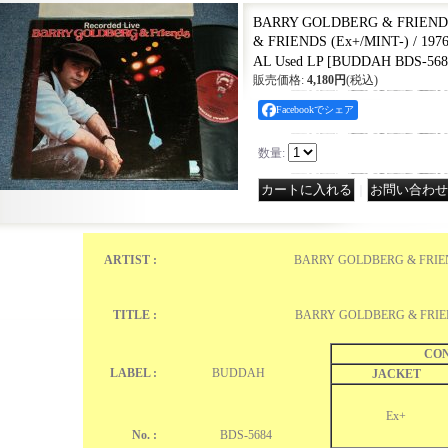
BARRY GOLDBERG & FRIEND
& FRIENDS (Ex+/MINT-) / 19
AL Used LP
[
BUDDAH BDS-568
販売価格
:
4,180円
(税込)
Facebookでシェア
数量
:
｜
ARTIST :
BARRY GOLDBERG & FRIE
TITLE :
BARRY GOLDBERG & FRI
CON
LABEL :
BUDDAH
JACKET
Ex+
No. :
BDS-5684