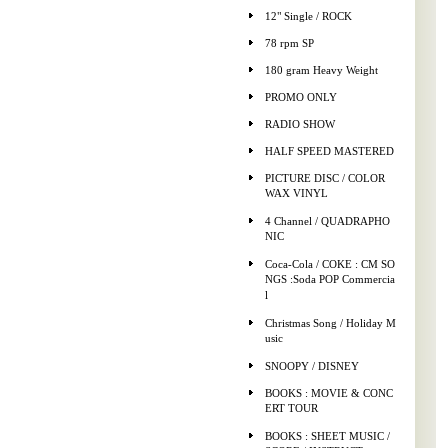
12" Single / ROCK
78 rpm SP
180 gram Heavy Weight
PROMO ONLY
RADIO SHOW
HALF SPEED MASTERED
PICTURE DISC / COLOR
WAX VINYL
4 Channel / QUADRAPHO
NIC
Coca-Cola / COKE : CM SO
NGS :Soda POP Commercia
l
Christmas Song / Holiday M
usic
SNOOPY / DISNEY
BOOKS : MOVIE & CONC
ERT TOUR
BOOKS : SHEET MUSIC /