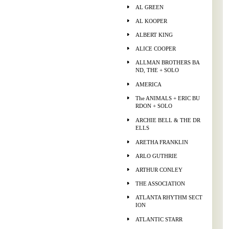
AL GREEN
AL KOOPER
ALBERT KING
ALICE COOPER
ALLMAN BROTHERS BA
ND, THE + SOLO
AMERICA
The ANIMALS + ERIC BU
RDON + SOLO
ARCHIE BELL & THE DR
ELLS
ARETHA FRANKLIN
ARLO GUTHRIE
ARTHUR CONLEY
THE ASSOCIATION
ATLANTA RHYTHM SECT
ION
ATLANTIC STARR