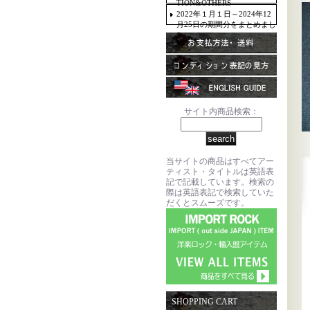
TION&OTHERS
2022年１月１日～2024年12
月25日の期間分をまとめまし
た。
サイト内商品検索：
当サイトの商品はすべてアー
ティスト・タイトルは英語表
記で記載しています。検索の
際は英語表記で検索していた
だくとスムーズです。
SHOPPING CART