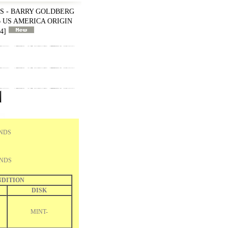
S - BARRY GOLDBERG
76 US AMERICA ORIGIN
4
]
NDS
ENDS
DITION
DISK
MINT-