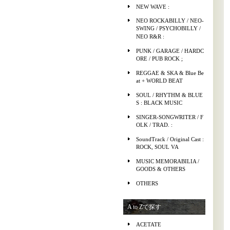
NEW WAVE :
NEO ROCKABILLY / NEO-
SWING / PSYCHOBILLY /
NEO R&R :
PUNK / GARAGE / HARDC
ORE / PUB ROCK ;
REGGAE & SKA & Blue Be
at + WORLD BEAT
SOUL / RHYTHM & BLUE
S : BLACK MUSIC
SINGER-SONGWRITER / F
OLK / TRAD. :
SoundTrack / Original Cast :
ROCK, SOUL VA
MUSIC MEMORABILIA /
GOODS & OTHERS
OTHERS
A to Zで探す
ACETATE