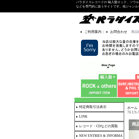
パラダイスレコードの 輸入盤ロック、ソウ
などを専門的に扱うサイトです。他ジャンル
ご利用案内
｜
お問合わせ
商品
特定商取引法表示
ホーム
76 US
LINK
商
レコード・CDなどの買取
NEW ENTRIES & INFORMA