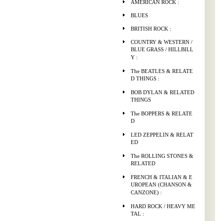
AMERICAN ROCK :
BLUES
BRITISH ROCK :
COUNTRY & WESTERN /
BLUE GRASS / HILLBILL
Y :
The BEATLES & RELATE
D THINGS :
BOB DYLAN & RELATED
THINGS
The BOPPERS & RELATE
D
LED ZEPPELIN & RELAT
ED
The ROLLING STONES &
RELATED
FRENCH & ITALIAN & E
UROPEAN (CHANSON &
CANZONE) :
HARD ROCK / HEAVY ME
TAL :