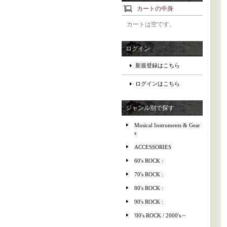
カートの中身
カートは空です。
ログイン
新規登録はこちら
ログインはこちら
ジャンル別で探す
Musical Instruments & Gear
s
ACCESSORIES
60's ROCK :
70's ROCK :
80's ROCK :
90's ROCK :
'00's ROCK / 2000's ~