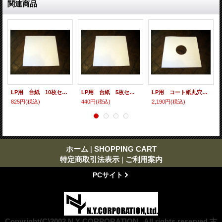
関連商品
LP用 台紙 10枚セット
LP用 台紙 5枚セット
LP用 コート紙丸穴ジャケ 10枚セット
825円
(税込)
440円
(税込)
2,190円
(税込)
ホーム
|
SHOPPING CART
特定商取引法表示
|
ご利用案内
PCサイト
Copyright(C)2002 N.Y CORPORATION . All rights reserved 古